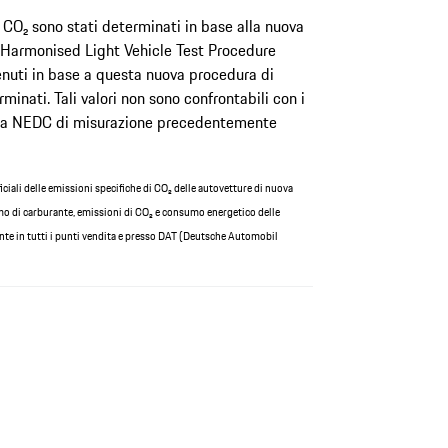
i CO₂ sono stati determinati in base alla nuova
Harmonised Light Vehicle Test Procedure
nuti in base a questa nuova procedura di
inati. Tali valori non sono confrontabili con i
dura NEDC di misurazione precedentemente
iciali delle emissioni specifiche di CO₂ delle autovetture di nuova
mo di carburante, emissioni di CO₂ e consumo energetico delle
nte in tutti i punti vendita e presso DAT (Deutsche Automobil