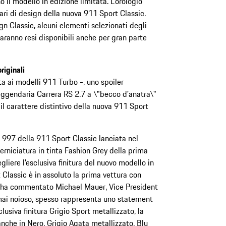
 il modello in edizione limitata. L'orologio
ari di design della nuova 911 Sport Classic.
gn Classic, alcuni elementi selezionati degli
saranno resi disponibili anche per gran parte
riginali
ata ai modelli 911 Turbo -, uno spoiler
leggendaria Carrera RS 2.7 a \"becco d'anatra\"
il carattere distintivo della nuova 911 Sport
997 della 911 Sport Classic lanciata nel
 verniciatura in tinta Fashion Grey della prima
liere l'esclusiva finitura del nuovo modello in
 Classic è in assoluto la prima vettura con
", ha commentato Michael Mauer, Vice President
a mai noioso, spesso rappresenta uno statement
sclusiva finitura Grigio Sport metallizzato, la
nche in Nero, Grigio Agata metallizzato, Blu