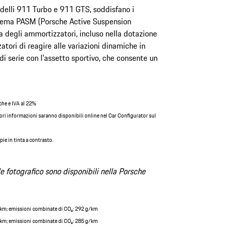
odelli 911 Turbo e 911 GTS, soddisfano i
 sistema PASM (Porsche Active Suspension
 degli ammortizzatori, incluso nella dotazione
atori di reagire alle variazioni dinamiche in
i serie con l'assetto sportivo, che consente un
iche e IVA al 22%
iori informazioni saranno disponibili online nel Car Configurator sul
ie in tinta a contrasto.
le fotografico sono disponibili nella Porsche
 km; emissioni combinate di CO₂: 292 g/km
 km; emissioni combinate di CO₂: 285 g/km