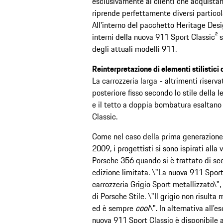
esclusivamente ai clienti che acquistano
riprende perfettamente diversi particol
All'interno del pacchetto Heritage Desi
interni della nuova 911 Sport Classic² 
degli attuali modelli 911.
Reinterpretazione di elementi stilistici o
La carrozzeria larga - altrimenti riserv
posteriore fisso secondo lo stile della 
e il tetto a doppia bombatura esaltano 
Classic.
Come nel caso della prima generazione 
2009, i progettisti si sono ispirati alla
Porsche 356 quando si è trattato di sceg
edizione limitata. \"La nuova 911 Sport
carrozzeria Grigio Sport metallizzato\
di Porsche Stile. \"Il grigio non risult
ed è sempre
cool
\". In alternativa all'e
nuova 911 Sport Classic è disponibile a