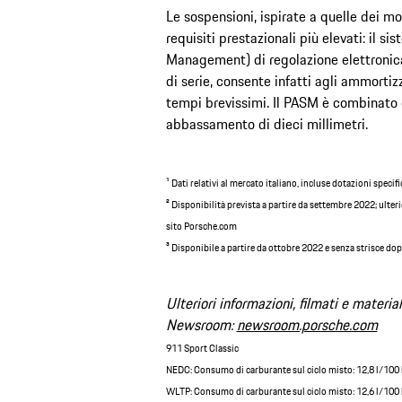
Le sospensioni, ispirate a quelle dei m
requisiti prestazionali più elevati: il
Management) di regolazione elettronica
di serie, consente infatti agli ammortizz
tempi brevissimi. Il PASM è combinato d
abbassamento di dieci millimetri.
¹ Dati relativi al mercato italiano, incluse dotazioni specif
² Disponibilità prevista a partire da settembre 2022; ulter
sito Porsche.com
³ Disponibile a partire da ottobre 2022 e senza strisce dopp
Ulteriori informazioni, filmati e materia
Newsroom:
newsroom.porsche.com
911 Sport Classic
NEDC: Consumo di carburante sul ciclo misto: 12,8 l/100
WLTP: Consumo di carburante sul ciclo misto: 12,6 l/100