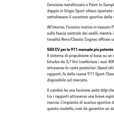
Genziana metallizzato o Paint to Sampl
doppie in Grigio Sport chiaro riportate s
sottolineano il carattere sportivo della 
All'interno, l'iconico motivo in tessuto P
sulla fascia centrale dei sedili, mentre 
tonalità Nero/Classic Cognac offrono un
550 CV per la 911 manuale più potente 
Il sistema di propulsione si basa su un 
biturbo da 3,7 litri trasferisce i suoi
attraverso le ruote posteriori. Quest'u
rapporti, fa della nuova 911 Sport Cla
disponibile sul mercato.
Il cambio ha una funzione
auto-blip
che
tra i rapporti attraverso una breve espl
marcia. L'impianto di scarico sportivo 
questo modello, così da garantire un
s