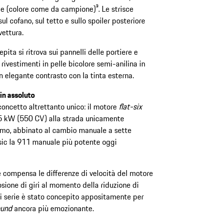
e (colore come da campione)³. Le strisce
ul cofano, sul tetto e sullo spoiler posteriore
vettura.
epita si ritrova sui pannelli delle portiere e
i rivestimenti in pelle bicolore semi-anilina in
 elegante contrasto con la tinta esterna.
in assoluto
concetto altrettanto unico: il motore
flat-six
 405 kW (550 CV) alla strada unicamente
ltimo, abbinato al cambio manuale a sette
ssic la 911 manuale più potente oggi
 compensa le differenze di velocità del motore
osione di giri al momento della riduzione di
di serie è stato concepito appositamente per
ound
ancora più emozionante.