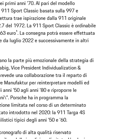
ei primi anni '70. Al pari del modello
911 Sport Classic basata sulla 997 e
ettura trae ispirazione dalla 911 originale
.7 del 1972. La 911 Sport Classic è ordinabile
863 euro¹. La consegna potrà essere effettuata
re da luglio 2022 e successivamente in altri
no la parte più emozionale della strategia di
big, Vice President Individualization &
revede una collaborazione tra il reparto di
ve Manufaktur per reinterpretare modelli ed
anni '50 agli anni '80 e riproporre le
enni\". Porsche ha in programma la
zione limitata nel corso di un determinato
stato introdotto nel 2020: la 911 Targa 4S
istici tipici degli anni '50 e '60.
ronografo di alta qualità riservato