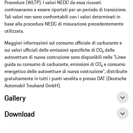
Procedure (WLTP). I valori NEDC da essa ricavati
continueranno a essere riportati per un periodo di transizione.
Tali valori non sono confrontabili con i valori determinati in
base alla procedura NEDC di misurazione precedentemente
utilizzata.
Maggiori informazioni sul consumo ufficiale di carburante e
sui valori ufficiali delle emissioni specifiche di CO₂ delle
autovetture di nuova costruzione sono disponibili nelle ‟Linee
guida su consumo di carburante, emissioni di CO₂ e consumo
energetico delle autovetture di nuova costruzione”, distribuite
gratuitamente in tutti i punti vendita e presso DAT (Deutsche
Automobil Treuhand GmbH).
Gallery
Download
Un nuovo modello celebrativo a edizione limitata: la Boxster 25 Anni
Un nuovo modello celebrativo a edizione limitata: la Boxster 25 Anni, Comunicato Stampa