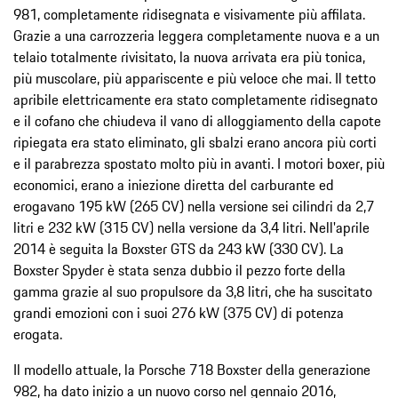
981, completamente ridisegnata e visivamente più affilata.
Grazie a una carrozzeria leggera completamente nuova e a un
telaio totalmente rivisitato, la nuova arrivata era più tonica,
più muscolare, più appariscente e più veloce che mai. Il tetto
apribile elettricamente era stato completamente ridisegnato
e il cofano che chiudeva il vano di alloggiamento della capote
ripiegata era stato eliminato, gli sbalzi erano ancora più corti
e il parabrezza spostato molto più in avanti. I motori boxer, più
economici, erano a iniezione diretta del carburante ed
erogavano 195 kW (265 CV) nella versione sei cilindri da 2,7
litri e 232 kW (315 CV) nella versione da 3,4 litri. Nell'aprile
2014 è seguita la Boxster GTS da 243 kW (330 CV). La
Boxster Spyder è stata senza dubbio il pezzo forte della
gamma grazie al suo propulsore da 3,8 litri, che ha suscitato
grandi emozioni con i suoi 276 kW (375 CV) di potenza
erogata.
Il modello attuale, la Porsche 718 Boxster della generazione
982, ha dato inizio a un nuovo corso nel gennaio 2016,