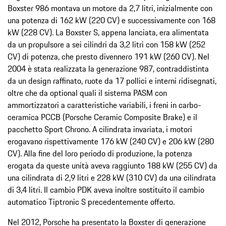
Boxster 986 montava un motore da 2,7 litri, inizialmente con
una potenza di 162 kW (220 CV) e successivamente con 168
kW (228 CV). La Boxster S, appena lanciata, era alimentata
da un propulsore a sei cilindri da 3,2 litri con 158 kW (252
CV) di potenza, che presto divennero 191 kW (260 CV). Nel
2004 è stata realizzata la generazione 987, contraddistinta
da un design raffinato, ruote da 17 pollici e interni ridisegnati,
oltre che da optional quali il sistema PASM con
ammortizzatori a caratteristiche variabili, i freni in carbo-
ceramica PCCB (Porsche Ceramic Composite Brake) e il
pacchetto Sport Chrono. A cilindrata invariata, i motori
erogavano rispettivamente 176 kW (240 CV) e 206 kW (280
CV). Alla fine del loro periodo di produzione, la potenza
erogata da queste unità aveva raggiunto 188 kW (255 CV) da
una cilindrata di 2,9 litri e 228 kW (310 CV) da una cilindrata
di 3,4 litri. Il cambio PDK aveva inoltre sostituito il cambio
automatico Tiptronic S precedentemente offerto.
Nel 2012, Porsche ha presentato la Boxster di generazione