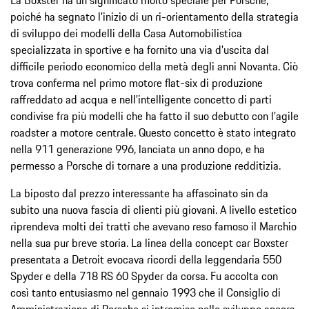
poiché ha segnato l'inizio di un ri-orientamento della strategia
di sviluppo dei modelli della Casa Automobilistica
specializzata in sportive e ha fornito una via d'uscita dal
difficile periodo economico della metà degli anni Novanta. Ciò
trova conferma nel primo motore flat-six di produzione
raffreddato ad acqua e nell’intelligente concetto di parti
condivise fra più modelli che ha fatto il suo debutto con l'agile
roadster a motore centrale. Questo concetto è stato integrato
nella 911 generazione 996, lanciata un anno dopo, e ha
permesso a Porsche di tornare a una produzione redditizia.
La biposto dal prezzo interessante ha affascinato sin da
subito una nuova fascia di clienti più giovani. A livello estetico
riprendeva molti dei tratti che avevano reso famoso il Marchio
nella sua pur breve storia. La linea della concept car Boxster
presentata a Detroit evocava ricordi della leggendaria 550
Spyder e della 718 RS 60 Spyder da corsa. Fu accolta con
così tanto entusiasmo nel gennaio 1993 che il Consiglio di
Amministrazione di Porsche si intromise nello sviluppo ancora