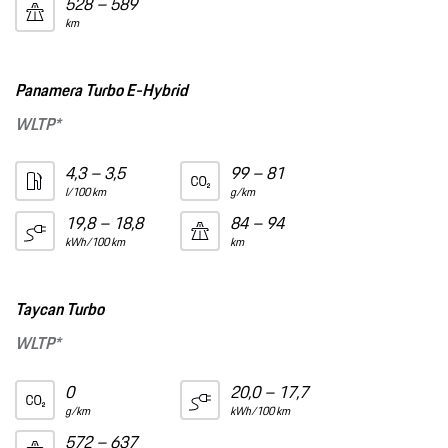
528 – 589
km
Panamera Turbo E-Hybrid
WLTP*
4,3 – 3,5
99 – 81
l/100 km
g/km
19,8 – 18,8
84 – 94
kWh/100 km
km
Taycan Turbo
WLTP*
0
20,0 – 17,7
g/km
kWh/100 km
572 – 637