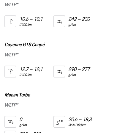
WLTP*
10,6 – 10,1
242 – 230
l/100 km
g/km
Cayenne GTS Coupé
WLTP*
12,7 – 12,1
290 – 277
l/100 km
g/km
Macan Turbo
WLTP*
0
20,6 – 18,3
g/km
kWh/100 km