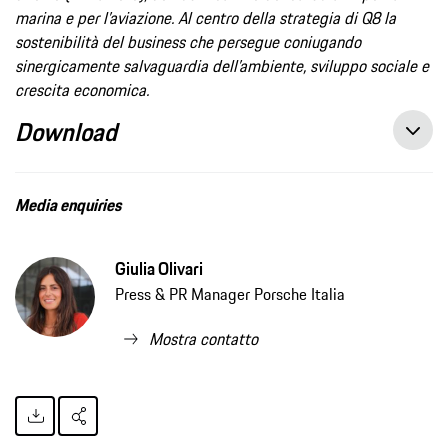
marina e per l’aviazione. Al centro della strategia di Q8 la
sostenibilità del business che persegue coniugando
sinergicamente salvaguardia dell’ambiente, sviluppo sociale e
crescita economica.
Download
Porsche Italia, Q8 e Enel X insieme per ampliare la rete di infrastrutture di ricarica ultrafast su tutto il territorio nazionale, Comunicato Stampa
Media enquiries
Giulia Olivari
Press & PR Manager Porsche Italia
Mostra contatto