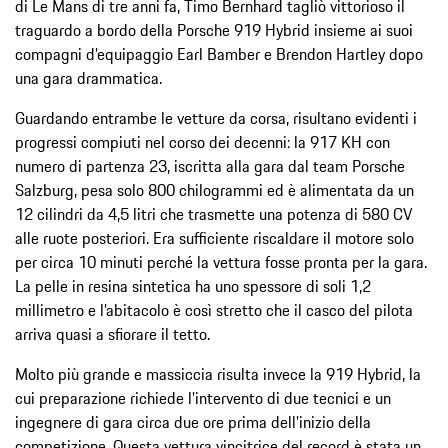
di Le Mans di tre anni fa, Timo Bernhard tagliò vittorioso il
traguardo a bordo della Porsche 919 Hybrid insieme ai suoi
compagni d’equipaggio Earl Bamber e Brendon Hartley dopo
una gara drammatica.
Guardando entrambe le vetture da corsa, risultano evidenti i
progressi compiuti nel corso dei decenni: la 917 KH con
numero di partenza 23, iscritta alla gara dal team Porsche
Salzburg, pesa solo 800 chilogrammi ed è alimentata da un
12 cilindri da 4,5 litri che trasmette una potenza di 580 CV
alle ruote posteriori. Era sufficiente riscaldare il motore solo
per circa 10 minuti perché la vettura fosse pronta per la gara.
La pelle in resina sintetica ha uno spessore di soli 1,2
millimetro e l’abitacolo è così stretto che il casco del pilota
arriva quasi a sfiorare il tetto.
Molto più grande e massiccia risulta invece la 919 Hybrid, la
cui preparazione richiede l’intervento di due tecnici e un
ingegnere di gara circa due ore prima dell’inizio della
competizione. Questa vettura vincitrice del record è stata un