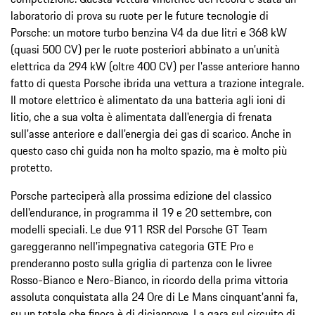
laboratorio di prova su ruote per le future tecnologie di
Porsche: un motore turbo benzina V4 da due litri e 368 kW
(quasi 500 CV) per le ruote posteriori abbinato a un’unità
elettrica da 294 kW (oltre 400 CV) per l'asse anteriore hanno
fatto di questa Porsche ibrida una vettura a trazione integrale.
Il motore elettrico è alimentato da una batteria agli ioni di
litio, che a sua volta è alimentata dall'energia di frenata
sull'asse anteriore e dall'energia dei gas di scarico. Anche in
questo caso chi guida non ha molto spazio, ma è molto più
protetto.
Porsche parteciperà alla prossima edizione del classico
dell'endurance, in programma il 19 e 20 settembre, con
modelli speciali. Le due 911 RSR del Porsche GT Team
gareggeranno nell'impegnativa categoria GTE Pro e
prenderanno posto sulla griglia di partenza con le livree
Rosso-Bianco e Nero-Bianco, in ricordo della prima vittoria
assoluta conquistata alla 24 Ore di Le Mans cinquant'anni fa,
su un totale che finora è di diciannove. La gara sul circuito di