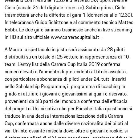
Cielo (canale 26 del digitale terrestre). Subito prima, Cielo
trasmetterà anche la differita di gara 1 (domenica alle 12.30).
In telecronaca Guido Schittone e al commento tecnico Matteo
Bobbi. Le due gare saranno trasmesse anche in live streaming
in HD sul sito ufficiale www.carreracupitalia.it .
A Monza lo spettacolo in pista sarà assicurato da 28 piloti
distribuiti su un totale di 25 vetture in rappresentanza di 10
team. L'entry list della Carrera Cup Italia 2019 conferma
numeri elevati e l'aumento di pretendenti al titolo assoluto,
con particolare abbondanza di piloti under 24, tutti inseriti
nello Scholarship Programme, il programma di coaching in
grado di attirare i giovani e giovanissimi ai quali è riservato,
provenienti da più parti del mondo a conferma dell'efficacia
del progetto. Un'iniziativa che per Porsche Italia quest'anno si
traduce in una decisa internazionalizzazione della Carrera
Cup, confermata anche dalle diverse nazionalità dei piloti al
via. Un'interessante miscela dove, oltre a giovani e rookie, si
distinguono piloti di più lunga esperienza, gentleman driver in