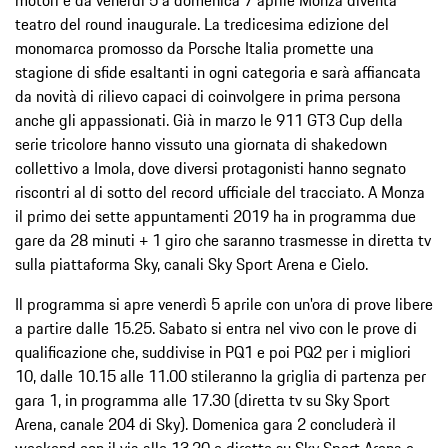
teatro del round inaugurale. La tredicesima edizione del
monomarca promosso da Porsche Italia promette una
stagione di sfide esaltanti in ogni categoria e sarà affiancata
da novità di rilievo capaci di coinvolgere in prima persona
anche gli appassionati. Già in marzo le 911 GT3 Cup della
serie tricolore hanno vissuto una giornata di shakedown
collettivo a Imola, dove diversi protagonisti hanno segnato
riscontri al di sotto del record ufficiale del tracciato. A Monza
il primo dei sette appuntamenti 2019 ha in programma due
gare da 28 minuti + 1 giro che saranno trasmesse in diretta tv
sulla piattaforma Sky, canali Sky Sport Arena e Cielo.
Il programma si apre venerdì 5 aprile con un'ora di prove libere
a partire dalle 15.25. Sabato si entra nel vivo con le prove di
qualificazione che, suddivise in PQ1 e poi PQ2 per i migliori
10, dalle 10.15 alle 11.00 stileranno la griglia di partenza per
gara 1, in programma alle 17.30 (diretta tv su Sky Sport
Arena, canale 204 di Sky). Domenica gara 2 concluderà il
weekend con il via alle 13.20 e dirette su Sky Sport Arena e