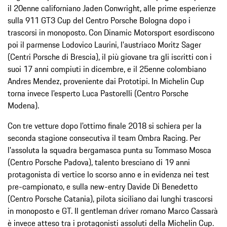
il 20enne californiano Jaden Conwright, alle prime esperienze
sulla 911 GT3 Cup del Centro Porsche Bologna dopo i
trascorsi in monoposto. Con Dinamic Motorsport esordiscono
poi il parmense Lodovico Laurini, l'austriaco Moritz Sager
(Centri Porsche di Brescia), il più giovane tra gli iscritti con i
suoi 17 anni compiuti in dicembre, e il 25enne colombiano
Andres Mendez, proveniente dai Prototipi. In Michelin Cup
torna invece l'esperto Luca Pastorelli (Centro Porsche
Modena).
Con tre vetture dopo l'ottimo finale 2018 si schiera per la
seconda stagione consecutiva il team Ombra Racing. Per
l'assoluta la squadra bergamasca punta su Tommaso Mosca
(Centro Porsche Padova), talento bresciano di 19 anni
protagonista di vertice lo scorso anno e in evidenza nei test
pre-campionato, e sulla new-entry Davide Di Benedetto
(Centro Porsche Catania), pilota siciliano dai lunghi trascorsi
in monoposto e GT. Il gentleman driver romano Marco Cassarà
è invece atteso tra i protagonisti assoluti della Michelin Cup.