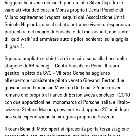
Reggiani ha invece deciso di puntare alla Silver Cup. Tra le
varie attività dedicate, a Monza proprio i Centri Porsche di
Milano ospiteranno i ragazzi seguiti dall'Associazione Unità
Spinale Niguarda, che al sabato potranno vivere un'esperienza
particolare nel mondo di Porsche e del motorsport, con tanto
di ‟grid walk” ad ammirare auto e piloti schierati sulla griglia
di gara 1.
Squadra ampliata e obiettivi di crescita sono alla base della
stagione di AB Racing – Centri Porsche di Roma. Il team
gestito in pista da SVC - Villorba Corse ha aggiunto
all'esperto e consistente pilota veneto Giovanni Berton due
giovani come Francesco Massimo De Luca, 22enne driver
romano che proprio al fianco di Berton aveva concluso il 2018
con due apparizioni nel monomarca di Porsche Italia, e l'italo-
svizzero Stefano Monaco, new-entry ad appena 20 anni dopo
una sola esperienza nella categoria proprio in Svizzera.
Il team Bonaldi Motorsport si ripresenta per la terza stagione
consecutiva con una sola vettura, ma mira davvero in alto.