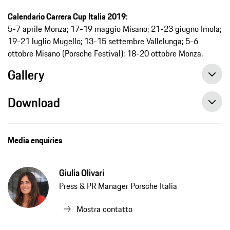
Calendario Carrera Cup Italia 2019:
5-7 aprile Monza; 17-19 maggio Misano; 21-23 giugno Imola;
19-21 luglio Mugello; 13-15 settembre Vallelunga; 5-6
ottobre Misano (Porsche Festival); 18-20 ottobre Monza.
Gallery
Download
A Monza si accendono i semafori della Porsche Carrera Cup Italia 2019
Media enquiries
Giulia Olivari
Press & PR Manager Porsche Italia
Mostra contatto