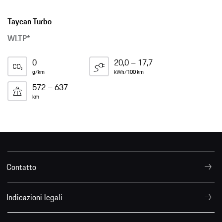
Taycan Turbo
WLTP*
0
20,0 – 17,7
g/km
kWh/100 km
572 – 637
km
Contatto
Indicazioni legali