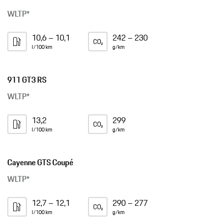
WLTP*
10,6 – 10,1
242 – 230
l/100 km
g/km
911 GT3 RS
WLTP*
13,2
299
l/100 km
g/km
Cayenne GTS Coupé
WLTP*
12,7 – 12,1
290 – 277
l/100 km
g/km