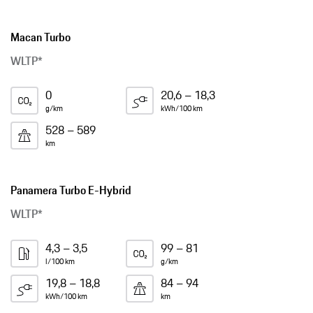
Macan Turbo
WLTP*
0
20,6 – 18,3
g/km
kWh/100 km
528 – 589
km
Panamera Turbo E-Hybrid
WLTP*
4,3 – 3,5
99 – 81
l/100 km
g/km
19,8 – 18,8
84 – 94
kWh/100 km
km