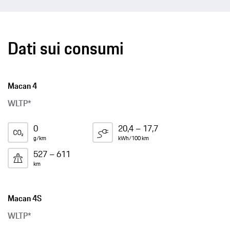
Dati sui consumi
Macan 4
WLTP*
0
20,4 – 17,7
g/km
kWh/100 km
527 – 611
km
Macan 4S
WLTP*