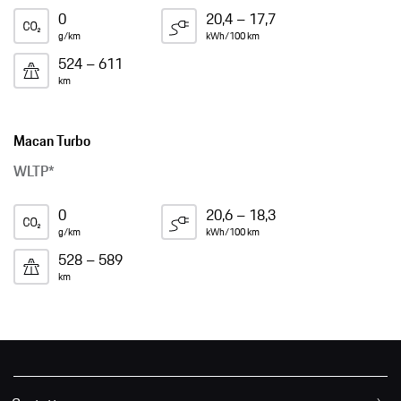
0
20,4 – 17,7
g/km
kWh/100 km
524 – 611
km
Macan Turbo
WLTP*
0
20,6 – 18,3
g/km
kWh/100 km
528 – 589
km