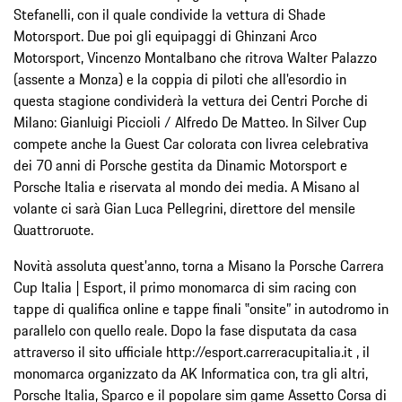
Stefanelli, con il quale condivide la vettura di Shade
Motorsport. Due poi gli equipaggi di Ghinzani Arco
Motorsport, Vincenzo Montalbano che ritrova Walter Palazzo
(assente a Monza) e la coppia di piloti che all'esordio in
questa stagione condividerà la vettura dei Centri Porche di
Milano: Gianluigi Piccioli / Alfredo De Matteo. In Silver Cup
compete anche la Guest Car colorata con livrea celebrativa
dei 70 anni di Porsche gestita da Dinamic Motorsport e
Porsche Italia e riservata al mondo dei media. A Misano al
volante ci sarà Gian Luca Pellegrini, direttore del mensile
Quattroruote.
Novità assoluta quest'anno, torna a Misano la Porsche Carrera
Cup Italia | Esport, il primo monomarca di sim racing con
tappe di qualifica online e tappe finali ‟onsite” in autodromo in
parallelo con quello reale. Dopo la fase disputata da casa
attraverso il sito ufficiale http://esport.carreracupitalia.it , il
monomarca organizzato da AK Informatica con, tra gli altri,
Porsche Italia, Sparco e il popolare sim game Assetto Corsa di