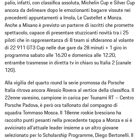
palio, infatti, con classifica assoluta, Michelin Cup e Silver Cup
ancora da delineare dopo le emozionanti bagarre vissute nei
precedenti appuntamenti a Imola, Le Castellet e Monza.
Anche a Misano è previsto un parterre di iscritti che promette
spettacolo, capace di presentare stuzzicanti novità tra i 25
piloti che in rappresentanza di 8 team si sfideranno al volante
di 22 911 GT3 Cup nelle due gare da 28 minuti + 1 giro in
programma sabato alle 16.20 e domenica alle 12.20,
entrambe trasmesse in diretta tv in chiaro su Italia 2 (canale
120).
Alla vigilia del quarto round la serie promossa da Porsche
Italia ritrova ancora Alessio Rovera al vertice della classifica. Il
22enne varesino, campione in carica per Tsunami RT – Centro
Porsche Padova, è però ora tallonato dal compagno di
squadra Tommaso Mosca. Il 18enne rookie bresciano ha
raccolto punti pesanti nella precedente tappa a Monza e si è
avvicinato all'attuale leader insieme a un altro giovane
selezionato per lo Scholarship Programme, Diego Bertonelli. Il