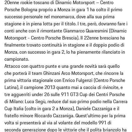
20enne rookie toscano di Dinamic Motorsport – Centro
Porsche Bologna proprio a Monza in gara 1 ha colto il primo
successo personale nel monomarca, dove alla sua prima
stagione è in piena lotta per il titolo. I tre, però, dovranno fare i
conti anche con il rimontante Gianmarco Quaresmini (Dinamic
Motorsport - Centro Porsche Brescia). Il 22enne bresciano ha
finalmente trovato continuità in stagione e il doppio podio di
Monza, con successo in gara 2, lo ha pienamente rilanciato in
campionato.
Attacco con quattro punte e una grande novità sarà quello
che porterà il team Ghinzani Arco Motorsport, che rincorre la
prima vittoria stagionale con Enrico Fulgenzi (Centro Porsche
Latina), il campione 2013 quanto mai a caccia di rivincite, e
tre agguerriti under 26 sulle 911 GT3 Cup dei Centri Porsche
di Milano: Luca Segù, reduce dal suo primo podio nella Carrera
Cup Italia (colto in gara 2 a Monza), Daniele Cazzaniga e il
fratello minore Riccardo Cazzaniga. Quest'ultimo per la prima
volta si presenterà al via al volante del modello 991 di
seconda generazione dopo le vittorie che il polita brianzolo ha