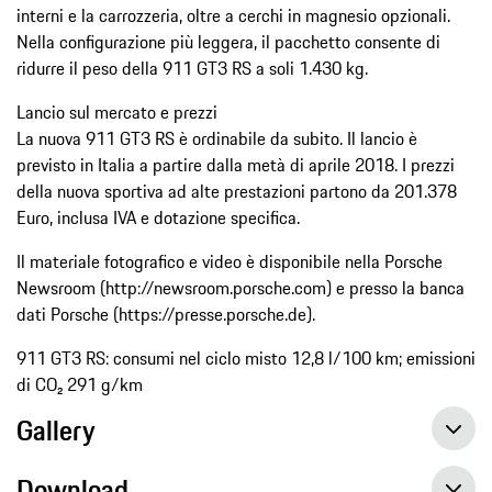
interni e la carrozzeria, oltre a cerchi in magnesio opzionali.
Nella configurazione più leggera, il pacchetto consente di
ridurre il peso della 911 GT3 RS a soli 1.430 kg.
Lancio sul mercato e prezzi
La nuova 911 GT3 RS è ordinabile da subito. Il lancio è
previsto in Italia a partire dalla metà di aprile 2018. I prezzi
della nuova sportiva ad alte prestazioni partono da 201.378
Euro, inclusa IVA e dotazione specifica.
Il materiale fotografico e video è disponibile nella Porsche
Newsroom (http://newsroom.porsche.com) e presso la banca
dati Porsche (https://presse.porsche.de).
911 GT3 RS: consumi nel ciclo misto 12,8 l/100 km; emissioni
di CO₂ 291 g/km
Gallery
Download
Una chiara vocazione per gli sport motoristici: la nuova Porsche 911 GT3 RS