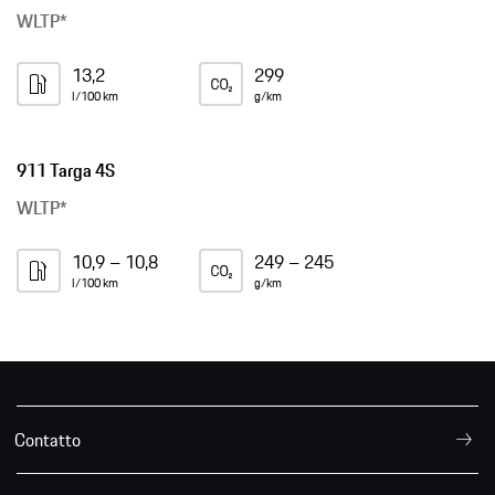
WLTP*
13,2
299
l/100 km
g/km
911 Targa 4S
WLTP*
10,9 – 10,8
249 – 245
l/100 km
g/km
Contatto