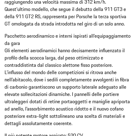
raggiungendo una velocità massima di 312 km/h.
Quest’ultimo modello, che segue il debutto della 911 GT3 e
della 911 GT2 RS, rappresenta per Porsche la terza sportiva
GT omologata da strada introdotta nel giro di un solo anno.
Pacchetto aerodinamico e interni ispirati all’equipaggiamento
da gara
Gli elementi aerodinamici hanno decisamente influenzato il
profilo della scocca larga, dal peso ottimizzato e
contraddistinta dal classico alettone fisso posteriore.
L’influsso del mondo delle competizioni si ritrova anche
nell’abitacolo, dove i sedili completamente avvolgenti in fibra
di carbonio garantiscono un supporto laterale adeguato alle
elevate sollecitazioni dinamiche. I pannelli delle portiere
ultraleggeri dotati di retine portaoggetti e maniglie apriporta
ad anello, l’assorbimento acustico ridotto e il nuovo cofano
posteriore extra-light sottolineano una scelta di materiali e
dettagli assolutamente coerente.
Il più potente motore aspirato: 520 CV