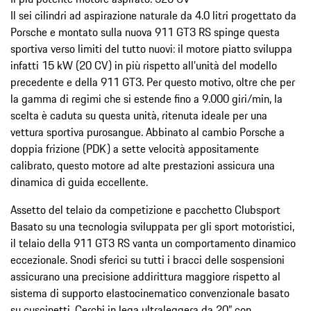
Il sei cilindri ad aspirazione naturale da 4.0 litri progettato da
Porsche e montato sulla nuova 911 GT3 RS spinge questa
sportiva verso limiti del tutto nuovi: il motore piatto sviluppa
infatti 15 kW (20 CV) in più rispetto all’unità del modello
precedente e della 911 GT3. Per questo motivo, oltre che per
la gamma di regimi che si estende fino a 9.000 giri/min, la
scelta è caduta su questa unità, ritenuta ideale per una
vettura sportiva purosangue. Abbinato al cambio Porsche a
doppia frizione (PDK) a sette velocità appositamente
calibrato, questo motore ad alte prestazioni assicura una
dinamica di guida eccellente.
Assetto del telaio da competizione e pacchetto Clubsport
Basato su una tecnologia sviluppata per gli sport motoristici,
il telaio della 911 GT3 RS vanta un comportamento dinamico
eccezionale. Snodi sferici su tutti i bracci delle sospensioni
assicurano una precisione addirittura maggiore rispetto al
sistema di supporto elastocinematico convenzionale basato
su cuscinetti. Cerchi in lega ultraleggera da 20” con