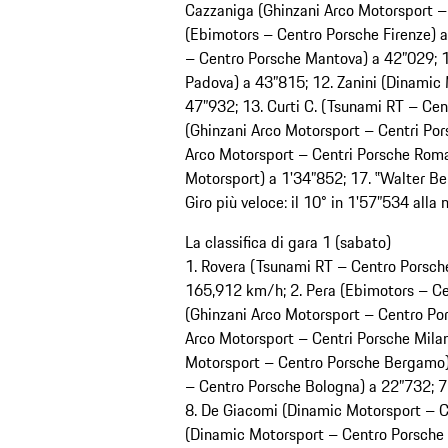
Cazzaniga (Ghinzani Arco Motorsport – 
(Ebimotors – Centro Porsche Firenze) 
– Centro Porsche Mantova) a 42”029; 1
Padova) a 43”815; 12. Zanini (Dinamic
47”932; 13. Curti C. (Tsunami RT – Cen
(Ghinzani Arco Motorsport – Centri Por
Arco Motorsport – Centri Porsche Roma)
Motorsport) a 1'34”852; 17. ‟Walter Be
Giro più veloce: il 10° in 1'57”534 all
La classifica di gara 1 (sabato)
1. Rovera (Tsunami RT – Centro Porsche
165,912 km/h; 2. Pera (Ebimotors – Cen
(Ghinzani Arco Motorsport – Centro Por
Arco Motorsport – Centri Porsche Milano
Motorsport – Centro Porsche Bergamo)
– Centro Porsche Bologna) a 22”732; 7
8. De Giacomi (Dinamic Motorsport – C
(Dinamic Motorsport – Centro Porsche B