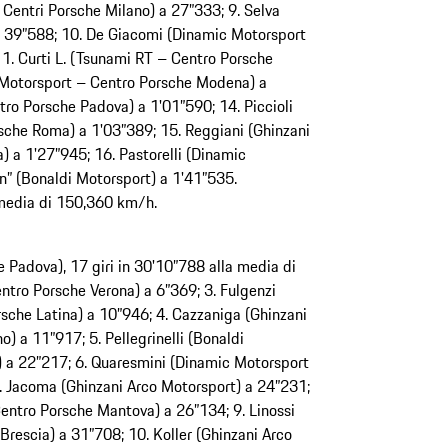
Centri Porsche Milano) a 27”333; 9. Selva
a 39”588; 10. De Giacomi (Dinamic Motorsport
1. Curti L. (Tsunami RT – Centro Porsche
 Motorsport – Centro Porsche Modena) a
tro Porsche Padova) a 1'01”590; 14. Piccioli
sche Roma) a 1'03”389; 15. Reggiani (Ghinzani
 a 1'27”945; 16. Pastorelli (Dinamic
n” (Bonaldi Motorsport) a 1'41”535.
a media di 150,360 km/h.
 Padova), 17 giri in 30'10”788 alla media di
tro Porsche Verona) a 6”369; 3. Fulgenzi
sche Latina) a 10”946; 4. Cazzaniga (Ghinzani
) a 11”917; 5. Pellegrinelli (Bonaldi
 a 22”217; 6. Quaresmini (Dinamic Motorsport
. Jacoma (Ghinzani Arco Motorsport) a 24”231;
entro Porsche Mantova) a 26”134; 9. Linossi
rescia) a 31”708; 10. Koller (Ghinzani Arco