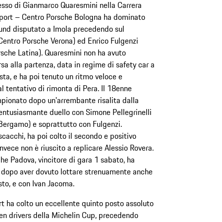
esso di Gianmarco Quaresmini nella Carrera
rsport – Centro Porsche Bologna ha dominato
round disputato a Imola precedendo sul
Centro Porsche Verona) ed Enrico Fulgenzi
sche Latina). Quaresmini non ha avuto
sa alla partenza, data in regime di safety car a
sta, e ha poi tenuto un ritmo veloce e
 tentativo di rimonta di Pera. Il 18enne
mpionato dopo un'arrembante risalita dalla
entusiasmante duello con Simone Pellegrinelli
Bergamo) e soprattutto con Fulgenzi.
scacchi, ha poi colto il secondo e positivo
invece non è riuscito a replicare Alessio Rovera.
he Padova, vincitore di gara 1 sabato, ha
 dopo aver dovuto lottare strenuamente anche
esto, e con Ivan Jacoma.
t ha colto un eccellente quinto posto assoluto
men drivers della Michelin Cup, precedendo