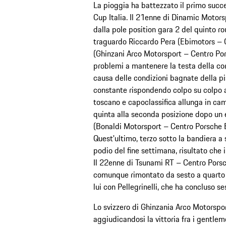
La pioggia ha battezzato il primo succ
Cup Italia. Il 21enne di Dinamic Moto
dalla pole position gara 2 del quinto 
traguardo Riccardo Pera (Ebimotors – 
(Ghinzani Arco Motorsport – Centro Por
problemi a mantenere la testa della cor
causa delle condizioni bagnate della pi
constante rispondendo colpo su colpo al
toscano e capoclassifica allunga in ca
quinta alla seconda posizione dopo un 
(Bonaldi Motorsport – Centro Porsche 
Quest'ultimo, terzo sotto la bandiera a 
podio del fine settimana, risultato che 
Il 22enne di Tsunami RT – Centro Porsc
comunque rimontato da sesto a quarto
lui con Pellegrinelli, che ha concluso s
Lo svizzero di Ghinzania Arco Motorspor
aggiudicandosi la vittoria fra i gentle