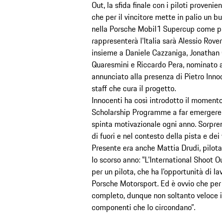
Out, la sfida finale con i piloti proveni
che per il vincitore mette in palio un b
nella Porsche Mobil1 Supercup come pilo
rappresenterà l'Italia sarà Alessio Rov
insieme a Daniele Cazzaniga, Jonathan 
Quaresmini e Riccardo Pera, nominato a
annunciato alla presenza di Pietro Innoc
staff che cura il progetto.
Innocenti ha così introdotto il momento
Scholarship Programme a far emergere q
spinta motivazionale ogni anno. Sorpre
di fuori e nel contesto della pista e de
Presente era anche Mattia Drudi, pilot
lo scorso anno: ‟L'International Shoot 
per un pilota, che ha l'opportunità di lav
Porsche Motorsport. Ed è ovvio che per 
completo, dunque non soltanto veloce in
componenti che lo circondano”.