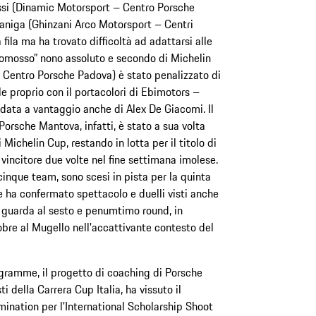
nossi (Dinamic Motorsport – Centro Porsche
zaniga (Ghinzani Arco Motorsport – Centri
fila ma ha trovato difficoltà ad adattarsi alle
promosso” nono assoluto e secondo di Michelin
 Centro Porsche Padova) è stato penalizzato di
e proprio con il portacolori di Ebimotors –
data a vantaggio anche di Alex De Giacomi. Il
orsche Mantova, infatti, è stato a sua volta
Michelin Cup, restando in lotta per il titolo di
vincitore due volte nel fine settimana imolese.
 cinque team, sono scesi in pista per la quinta
e ha confermato spettacolo e duelli visti anche
 guarda al sesto e penumtimo round, in
re al Mugello nell'accattivante contesto del
ogramme, il progetto di coaching di Porsche
i della Carrera Cup Italia, ha vissuto il
ination per l'International Scholarship Shoot