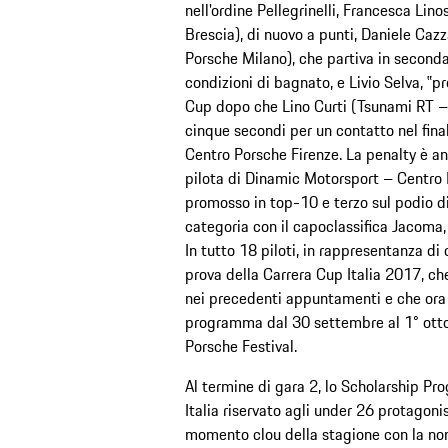
nell'ordine Pellegrinelli, Francesca Li
Brescia), di nuovo a punti, Daniele Caz
Porsche Milano), che partiva in seconda 
condizioni di bagnato, e Livio Selva, ‟
Cup dopo che Lino Curti (Tsunami RT –
cinque secondi per un contatto nel final
Centro Porsche Firenze. La penalty è an
pilota di Dinamic Motorsport – Centro P
promosso in top-10 e terzo sul podio di 
categoria con il capoclassifica Jacoma, 
In tutto 18 piloti, in rappresentanza di
prova della Carrera Cup Italia 2017, ch
nei precedenti appuntamenti e che ora
programma dal 30 settembre al 1° ottob
Porsche Festival.
Al termine di gara 2, lo Scholarship Pr
Italia riservato agli under 26 protagonist
momento clou della stagione con la nom