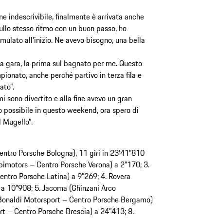
 indescrivibile, finalmente è arrivata anche
ullo stesso ritmo con un buon passo, ho
ulato all’inizio. Ne avevo bisogno, una bella
la gara, la prima sul bagnato per me. Questo
ionato, anche perché partivo in terza fila e
ato”.
mi sono divertito e alla fine avevo un gran
o possibile in questo weekend, ora spero di
l Mugello”.
ntro Porsche Bologna), 11 giri in 23'41”810
bimotors – Centro Porsche Verona) a 2”170; 3.
entro Porsche Latina) a 9”269; 4. Rovera
a 10”908; 5. Jacoma (Ghinzani Arco
 (Bonaldi Motorsport – Centro Porsche Bergamo)
rt – Centro Porsche Brescia) a 24”413; 8.