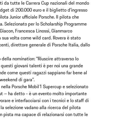
enti da tutte le Carrera Cup nazionali del mondo
udget di 200.000 euro e il biglietto d'ingresso
ta Junior ufficiale Porsche. Il pilota che
era. Selezionato per lo Scholarship Programme
Giacon, Francesca Linossi, Gianmarco
 sua volta come wild card. Rovera è stato
enti, direttore generale di Porsche Italia, dallo
 della nomination: ‟Riuscire attraverso lo
uesti giovani talenti è per noi una grande
nde come questi ragazzi sappiano far bene al
i weekend di gara”.
a nella Porsche Mobil1 Supercup e selezionato
Out – ha detto - è un evento molto importante
orare e interfacciarsi con i tecnici e lo staff di
la selezione vadano alla ricerca del pilota
 pista ma capace di relazionarsi con tutte le