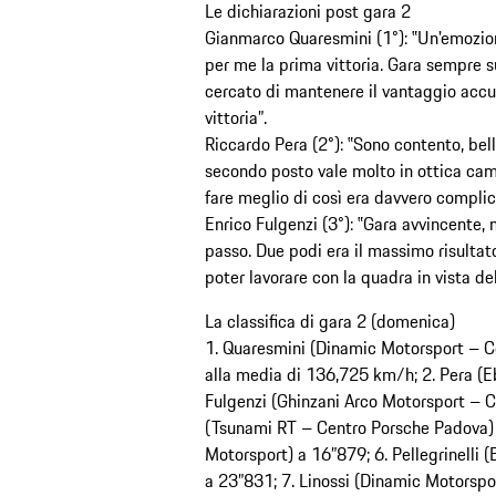
Le dichiarazioni post gara 2
Gianmarco Quaresmini (1°): ‟Un'emozione
per me la prima vittoria. Gara sempre s
cercato di mantenere il vantaggio accum
vittoria”.
Riccardo Pera (2°): ‟Sono contento, bel
secondo posto vale molto in ottica camp
fare meglio di così era davvero complic
Enrico Fulgenzi (3°): ‟Gara avvincente, 
passo. Due podi era il massimo risultat
poter lavorare con la quadra in vista de
La classifica di gara 2 (domenica)
1. Quaresmini (Dinamic Motorsport – Ce
alla media di 136,725 km/h; 2. Pera (E
Fulgenzi (Ghinzani Arco Motorsport – C
(Tsunami RT – Centro Porsche Padova) 
Motorsport) a 16”879; 6. Pellegrinelli
a 23”831; 7. Linossi (Dinamic Motorspo