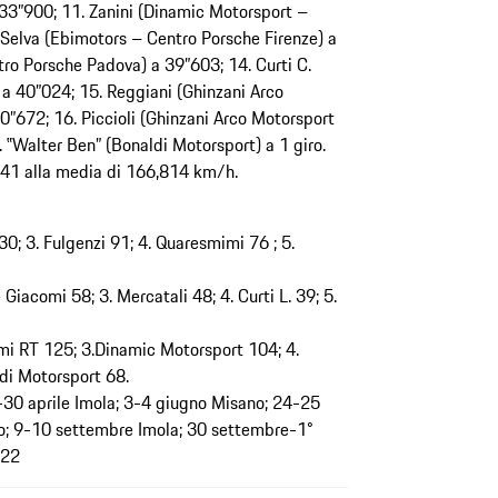
33”900; 11. Zanini (Dinamic Motorsport –
Selva (Ebimotors – Centro Porsche Firenze) a
tro Porsche Padova) a 39”603; 14. Curti C.
a 40”024; 15. Reggiani (Ghinzani Arco
”672; 16. Piccioli (Ghinzani Arco Motorsport
 ‟Walter Ben” (Bonaldi Motorsport) a 1 giro.
5”941 alla media di 166,814 km/h.
30; 3. Fulgenzi 91; 4. Quaresmimi 76 ; 5.
Giacomi 58; 3. Mercatali 48; 4. Curti L. 39; 5.
mi RT 125; 3.Dinamic Motorsport 104; 4.
di Motorsport 68.
-30 aprile Imola; 3-4 giugno Misano; 24-25
lo; 9-10 settembre Imola; 30 settembre-1°
-22