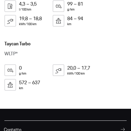
4,3 – 3,5
99 – 81
l/100 km
g/km
19,8 – 18,8
84 – 94
kWh/100 km
km
Taycan Turbo
WLTP*
0
20,0 – 17,7
g/km
kWh/100 km
572 – 637
km
Contatto