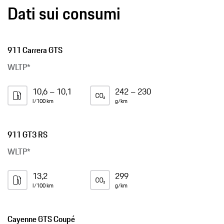
Dati sui consumi
911 Carrera GTS
WLTP*
10,6 – 10,1
242 – 230
l/100 km
g/km
911 GT3 RS
WLTP*
13,2
299
l/100 km
g/km
Cayenne GTS Coupé