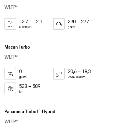
WLTP*
12,7 – 12,1
290 – 277
l/100 km
g/km
Macan Turbo
WLTP*
0
20,6 – 18,3
g/km
kWh/100 km
528 – 589
km
Panamera Turbo E-Hybrid
WLTP*