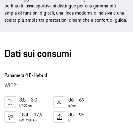
berlina di lusso sportiva si distingue per una gamma più
ampia di funzioni digitali, una linea moderna e incisiva e una
scelta più ampia tra prestazioni dinamiche e confort di guida.
Dati sui consumi
Panamera 4 E-Hybrid
WLTP*
3,8 – 3,0
86 – 69
l/100 km
g/km
18,4 – 17,9
85 – 96
kWh/100 km
km