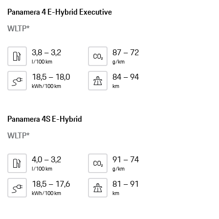
Panamera 4 E-Hybrid Executive
WLTP*
3,8 – 3,2
87 – 72
l/100 km
g/km
18,5 – 18,0
84 – 94
kWh/100 km
km
Panamera 4S E-Hybrid
WLTP*
4,0 – 3,2
91 – 74
l/100 km
g/km
18,5 – 17,6
81 – 91
kWh/100 km
km