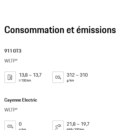
Consommation et émissions
911 GT3
WLTP*
13,8 – 13,7
312 – 310
l/100 km
g/km
Cayenne Electric
WLTP*
0
21,8 – 19,7
g/km
kWh/100 km