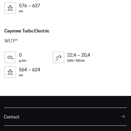
576 – 637
km
Cayenne Turbo Electric
WLTP*
0
22,4 – 20,4
g/km
kWh/100 km
564 – 624
km
Contact