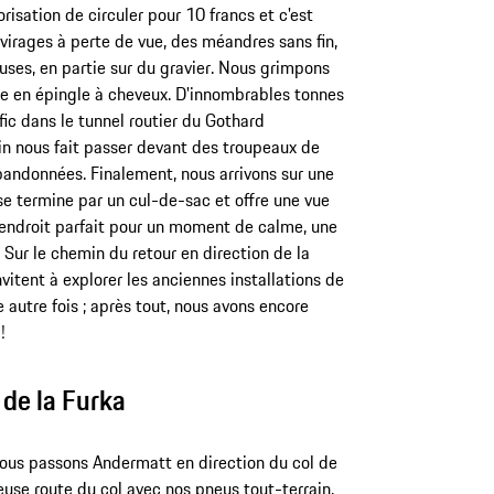
sation de circuler pour 10 francs et c'est
virages à perte de vue, des méandres sans fin,
uses, en partie sur du gravier. Nous grimpons
ge en épingle à cheveux. D'innombrables tonnes
fic dans le tunnel routier du Gothard
n nous fait passer devant des troupeaux de
abandonnées. Finalement, nous arrivons sur une
 se termine par un cul-de-sac et offre une vue
L'endroit parfait pour un moment de calme, une
 Sur le chemin du retour en direction de la
nvitent à explorer les anciennes installations de
 autre fois ; après tout, nous avons encore
!
 de la Furka
, nous passons Andermatt en direction du col de
use route du col avec nos pneus tout-terrain.