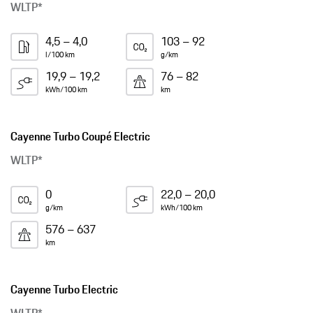
WLTP*
4,5 – 4,0
103 – 92
l/100 km
g/km
19,9 – 19,2
76 – 82
kWh/100 km
km
Cayenne Turbo Coupé Electric
WLTP*
0
22,0 – 20,0
g/km
kWh/100 km
576 – 637
km
Cayenne Turbo Electric