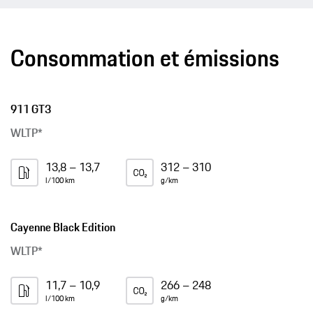
Consommation et émissions
911 GT3
WLTP*
13,8 – 13,7
312 – 310
l/100 km
g/km
Cayenne Black Edition
WLTP*
11,7 – 10,9
266 – 248
l/100 km
g/km