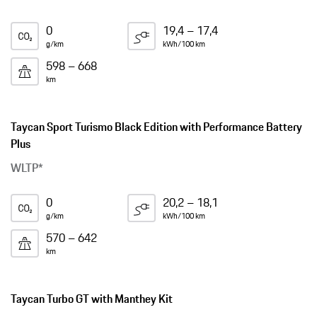
0
19,4 – 17,4
g/km
kWh/100 km
598 – 668
km
Taycan Sport Turismo Black Edition with Performance Battery
Plus
WLTP*
0
20,2 – 18,1
g/km
kWh/100 km
570 – 642
km
Taycan Turbo GT with Manthey Kit