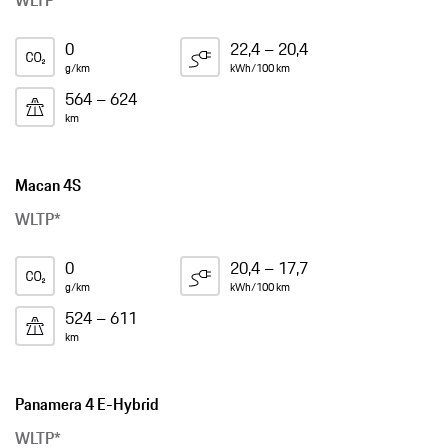
WLTP*
0
22,4 – 20,4
g/km
kWh/100 km
564 – 624
km
Macan 4S
WLTP*
0
20,4 – 17,7
g/km
kWh/100 km
524 – 611
km
Panamera 4 E-Hybrid
WLTP*