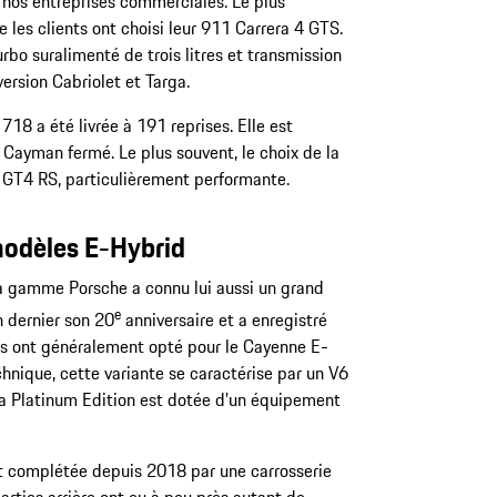
r nos entreprises commerciales. Le plus
 les clients ont choisi leur 911 Carrera 4 GTS.
bo suralimenté de trois litres et transmission
ersion Cabriolet et Targa.
18 a été livrée à 191 reprises. Elle est
 Cayman fermé. Le plus souvent, le choix de la
n GT4 RS, particulièrement performante.
modèles E-Hybrid
la gamme Porsche a connu lui aussi un grand
e
n dernier son 20
anniversaire et a enregistré
ents ont généralement opté pour le Cayenne E-
chnique, cette variante se caractérise par un V6
La Platinum Edition est dotée d’un équipement
 complétée depuis 2018 par une carrosserie