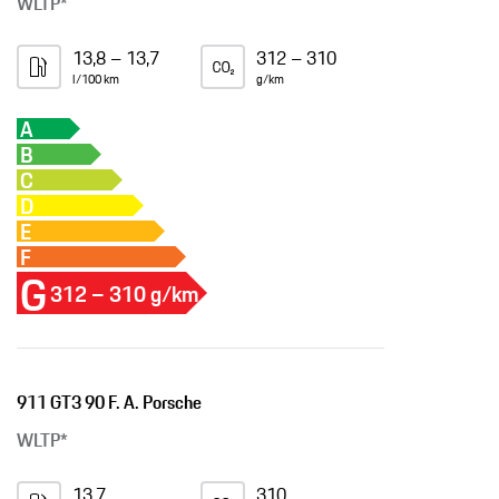
WLTP*
13,8 – 13,7
312 – 310
l/100 km
g/km
A
B
C
D
E
F
G
312 – 310 g/km
911 GT3 90 F. A. Porsche
WLTP*
13,7
310