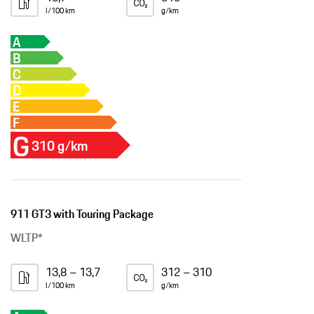
l/100 km
g/km
A
B
C
D
E
F
G
310 g/km
911 GT3 with Touring Package
WLTP*
13,8 – 13,7
312 – 310
l/100 km
g/km