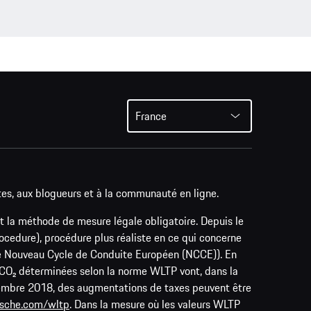
France
tes, aux blogueurs et à la communauté en ligne.
t la méthode de mesure légale obligatoire. Depuis le
edure), procédure plus réaliste en ce qui concerne
le Nouveau Cycle de Conduite Européen (NCCE)). En
e CO₂ déterminées selon la norme WLTP vont, dans la
ptembre 2018, des augmentations de taxes peuvent être
sche.com/wltp
. Dans la mesure où les valeurs WLTP