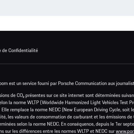
e de Confidentialité
oom est un service fourni par Porsche Communication aux journalis
ons de CO₂ présentes sur ce site internet sont déterminées suivan
elon la norme WLTP (Worldwide Harmonized Light Vehicles Test Proc
₂. Elle remplace la norme NEDC (New European Driving Cycle, soit 
lité, les valeurs de consommation de carburant et les émissions d
éterminées selon la norme NEDC. En conséquence, depuis le 1er se
ns sur les différences entre les normes WLTP et NEDC sur
www.por