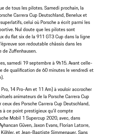
ue de tous les pilotes. Samedi prochain, la
orsche Carrera Cup Deutschland, Benelux et
s superlatifs, celui où Porsche a écrit parmi les
portive. Nul doute que les pilotes sont
ux du flat six de la 911 GT3 Cup dans la ligne
l’épreuve son redoutable châssis dans les
e de Zuffenhausen.
es, samedi 19 septembre à 9h15. Avant celle-
ce de qualification de 60 minutes le vendredi et
).
 Pro, 14 Pro-Am et 11 Am) à vouloir accrocher
abituels animateurs de la Porsche Carrera Cup
ur ceux des Porsche Carrera Cup Deutschland,
rs à ce point prestigieux qu’il compte
sche Mobil 1 Supercup 2020, avec, dans
, Ayhancan Güven, Jaxon Evans, Florian Latorre,
n Köhler, et Jean-Baptiste Simmenauer. Sans