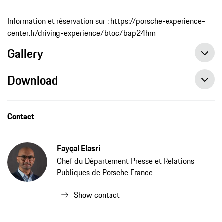
Information et réservation sur : https://porsche-experience-
center.fr/driving-experience/btoc/bap24hm
Gallery
Download
Baptêmes de piste exclusifs en 911 à l’occasion des 24 Heures du Mans ouverts à la réservation
Contact
Fayçal Elasri
Chef du Département Presse et Relations
Publiques de Porsche France
Show contact