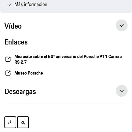
Más información
Vídeo
Enlaces
Walter Röhrl y Timo Bernhard con el 911 Carrera RS 2.7 y algunos de sus sucesores
Microsite sobre el 50º aniversario del Porsche 911 Carrera
RS 2.7
Museo Porsche
Descargas