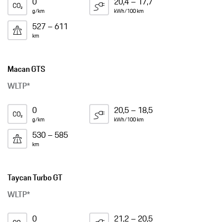
0
20,4 – 17,7
g/km
kWh/100 km
527 – 611
km
Macan GTS
WLTP*
0
20,5 – 18,5
g/km
kWh/100 km
530 – 585
km
Taycan Turbo GT
WLTP*
0
21,2 – 20,5