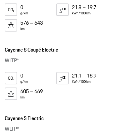
0
21,8 – 19,7
g/km
kWh/100 km
576 – 643
km
Cayenne S Coupé Electric
WLTP*
0
21,1 – 18,9
g/km
kWh/100 km
605 – 669
km
Cayenne S Electric
WLTP*