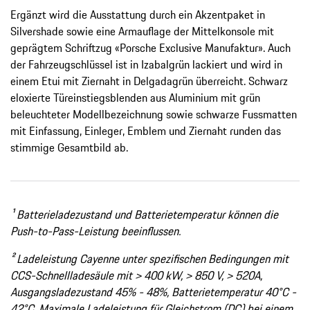
Ergänzt wird die Ausstattung durch ein Akzentpaket in
Silvershade sowie eine Armauflage der Mittelkonsole mit
geprägtem Schriftzug «Porsche Exclusive Manufaktur». Auch
der Fahrzeugschlüssel ist in Izabalgrün lackiert und wird in
einem Etui mit Ziernaht in Delgadagrün überreicht. Schwarz
eloxierte Türeinstiegsblenden aus Aluminium mit grün
beleuchteter Modellbezeichnung sowie schwarze Fussmatten
mit Einfassung, Einleger, Emblem und Ziernaht runden das
stimmige Gesamtbild ab.
¹ Batterieladezustand und Batterietemperatur können die
Push-to-Pass-Leistung beeinflussen.
² Ladeleistung Cayenne unter spezifischen Bedingungen mit
CCS-Schnellladesäule mit > 400 kW, > 850 V, > 520A,
Ausgangsladezustand 45% - 48%, Batterietemperatur 40°C -
42°C. Maximale Ladeleistung für Gleichstrom (DC) bei einem