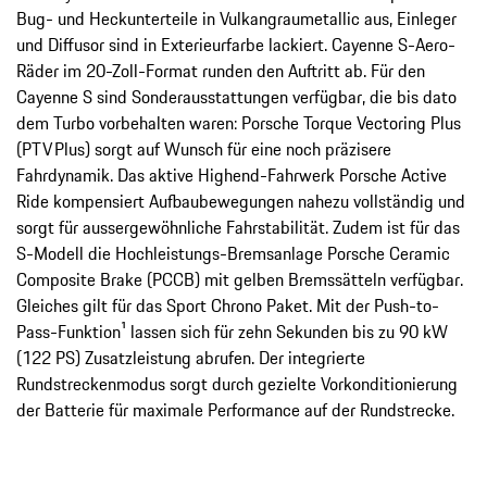
Bug- und Heckunterteile in Vulkangraumetallic aus, Einleger
und Diffusor sind in Exterieurfarbe lackiert. Cayenne S-Aero-
Räder im 20-Zoll-Format runden den Auftritt ab. Für den
Cayenne S sind Sonderausstattungen verfügbar, die bis dato
dem Turbo vorbehalten waren: Porsche Torque Vectoring Plus
(PTV Plus) sorgt auf Wunsch für eine noch präzisere
Fahrdynamik. Das aktive Highend-Fahrwerk Porsche Active
Ride kompensiert Aufbaubewegungen nahezu vollständig und
sorgt für aussergewöhnliche Fahrstabilität. Zudem ist für das
S-Modell die Hochleistungs-Bremsanlage Porsche Ceramic
Composite Brake (PCCB) mit gelben Bremssätteln verfügbar.
Gleiches gilt für das Sport Chrono Paket. Mit der Push-to-
Pass-Funktion¹ lassen sich für zehn Sekunden bis zu 90 kW
(122 PS) Zusatzleistung abrufen. Der integrierte
Rundstreckenmodus sorgt durch gezielte Vorkonditionierung
der Batterie für maximale Performance auf der Rundstrecke.