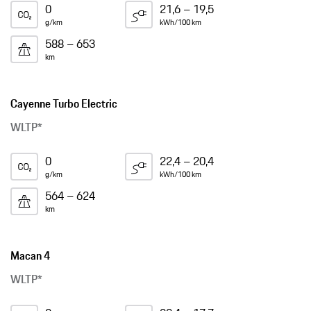
0
21,6 – 19,5
g/km
kWh/100 km
588 – 653
km
Cayenne Turbo Electric
WLTP*
0
22,4 – 20,4
g/km
kWh/100 km
564 – 624
km
Macan 4
WLTP*