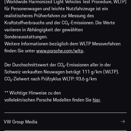
(Worldwide Harmonized Light Vehicles Test Procedure, WLTP)
für Personenwagen und leichte Nutzfahrzeuge ist ein
realistischeres Prüfverfahren zur Messung des
Kraftstoffverbrauchs und der CO₂-Emissionen. Die Werte
variieren in Abhängigkeit der gewählten
Sonderausstattungen.
Weitere Informationen bezüglich dem WLTP Messverfahren
finden Sie unter
www.porsche.com/wltp
.
Der Durchschnittswert der CO₂-Emissionen aller in der
Schweiz verkauften Neuwagen beträgt 111 g/km (WLTP).
CO₂-Zielwert nach Prüfzyklus WLTP: 93.6 g/km
** Wichtige Hinweise zu den
vollelektrischen Porsche Modellen finden Sie
hier
.
VW Group Media