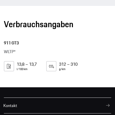
Verbrauchsangaben
911 GT3
WLTP*
13,8 – 13,7
312 – 310
l/100 km
g/km
Kontakt