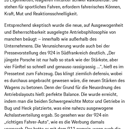
stehen für sportliches Fahren, erfordern fahrerisches Können,
Kraft, Mut und Reaktionsschnelligkeit.
Entsprechend skeptisch wurde die neue, auf Ausgewogenheit
und Beherrschbarkeit ausgelegte Antriebsphilosophie von
manchen beäugt – innerhalb wie außerhalb des
Unternehmens. Die Verunsicherung wurde auch bei der
Pressevorstellung des 924 in Südfrankreich deutlich. „Der
jüngste Porsche ist nur halb so stark wie der Stärkste, aber
vier Fünftel so schnell und genauso rassigrassig …“, hieß es im
Pressetext zum Fahrzeug. Das klingt ziemlich defensiv, wobei
es durchaus angebracht gewesen wäre, die neuen Stärken des
Wagens zu betonen. Denn der Grund für die Neuordnung des
Antriebslayouts hieß: perfekte Balance. Die wurde erreicht,
indem man die beiden Schwergewichte Motor und Getriebe in
Bug und Heck platzierte, was eine nahezu ausgewogene
Achslastverteilung ergab. So gesehen war der 924 ein
„richtiges Fahrer-Auto“, wie es die Werbung damals
versprach. Das hatte er mit dem 911 gemein, wenn auch die