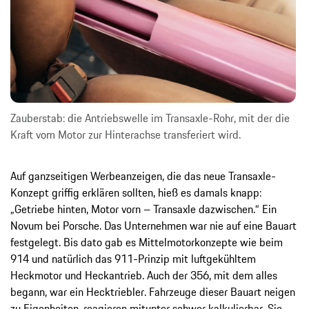
Zauberstab: die Antriebswelle im Transaxle-Rohr, mit der die
Kraft vom Motor zur Hinterachse transferiert wird.
Auf ganzseitigen Werbeanzeigen, die das neue Transaxle-
Konzept griffig erklären sollten, hieß es damals knapp:
„Getriebe hinten, Motor vorn – Transaxle dazwischen.“ Ein
Novum bei Porsche. Das Unternehmen war nie auf eine Bauart
festgelegt. Bis dato gab es Mittelmotorkonzepte wie beim
914 und natürlich das 911-Prinzip mit luftgekühltem
Heckmotor und Heckantrieb. Auch der 356, mit dem alles
begann, war ein Hecktriebler. Fahrzeuge dieser Bauart neigen
zu Eigenheiten, reagieren mitunter schwer kalkulierbar. Sie