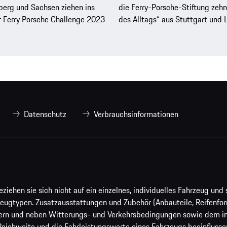
erg und Sachsen ziehen ins
die Ferry-Porsche-Stiftung zeh
r Ferry Porsche Challenge 2023
des Alltags“ aus Stuttgart und L
Datenschutz
Verbrauchsinformationen
ehen sie sich nicht auf ein einzelnes, individuelles Fahrzeug und s
eugtypen. Zusatzausstattungen und Zubehör (Anbauteile, Reifenfo
ern und neben Witterungs- und Verkehrsbedingungen sowie dem ind
Reichweite und die Fahrleistungswerte eines Fahrzeugs beeinflusse