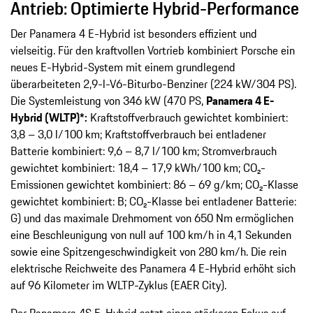
Antrieb: Optimierte Hybrid-Performance
Der Panamera 4 E-Hybrid ist besonders effizient und
vielseitig. Für den kraftvollen Vortrieb kombiniert Porsche ein
neues E-Hybrid-System mit einem grundlegend
überarbeiteten 2,9-l-V6-Biturbo-Benziner (224 kW/304 PS).
Die Systemleistung von 346 kW (470 PS,
Panamera 4 E-
Hybrid (WLTP)*:
Kraftstoffverbrauch gewichtet kombiniert:
3,8 – 3,0 l/100 km; Kraftstoffverbrauch bei entladener
Batterie kombiniert: 9,6 – 8,7 l/100 km; Stromverbrauch
gewichtet kombiniert: 18,4 – 17,9 kWh/100 km; CO₂-
Emissionen gewichtet kombiniert: 86 – 69 g/km; CO₂-Klasse
gewichtet kombiniert: B; CO₂-Klasse bei entladener Batterie:
G) und das maximale Drehmoment von 650 Nm ermöglichen
eine Beschleunigung von null auf 100 km/h in 4,1 Sekunden
sowie eine Spitzengeschwindigkeit von 280 km/h. Die rein
elektrische Reichweite des Panamera 4 E-Hybrid erhöht sich
auf 96 Kilometer im WLTP-Zyklus (EAER City).
Der Panamera 4S E-Hybrid setzt einen stärkeren Fokus auf