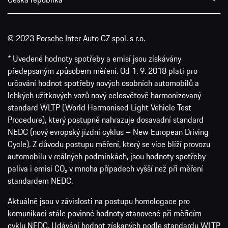
© 2023 Porsche Inter Auto CZ spol. s r.o.
* Uvedené hodnoty spotřeby a emisí jsou získávány
předepsaným způsobem měření. Od 1. 9. 2018 platí pro
určování hodnot spotřeby nových osobních automobilů a
lehkých užitkových vozů nový celosvětově harmonizovaný
standard WLTP (World Harmonised Light Vehicle Test
Procedure), který postupně nahrazuje dosavadní standard
NEDC (nový evropský jízdní cyklus – New European Driving
Cycle). Z důvodu postupu měření, který se více blíží provozu
automobilu v reálných podmínkách, jsou hodnoty spotřeby
paliva i emisí CO₂ v mnoha případech vyšší než při měření
standardem NEDC.
Aktuálně jsou v závislosti na postupu homologace pro
komunikaci stále povinné hodnoty stanovené při měřicím
cyklu NEDC. Udávání hodnot získaných podle standardu WLTP