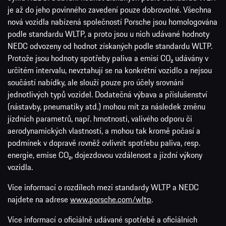
je až do jeho povinného zavedení pouze dobrovolné. Všechna
nová vozidla nabízená společností Porsche jsou homologována
podle standardu WLTP, a proto jsou u nich udávané hodnoty
NEDC odvozeny od hodnot získaných podle standardu WLTP.
Protože jsou hodnoty spotřeby paliva a emisí CO₂ udávány v
určitém intervalu, nevztahují se na konkrétní vozidlo a nejsou
součástí nabídky, ale slouží pouze pro účely srovnání
jednotlivých typů vozidel. Dodatečná výbava a příslušenství
(nástavby, pneumatiky atd.) mohou mít za následek změnu
jízdních parametrů, např. hmotnosti, valivého odporu či
aerodynamických vlastností, a mohou tak kromě počasí a
podmínek v dopravě rovněž ovlivnit spotřebu paliva, resp.
energie, emise CO₂, dojezdovou vzdálenost a jízdní výkony
vozidla.
Více informací o rozdílech mezi standardy WLTP a NEDC
najdete na adrese
www.porsche.com/wltp
.
Více informací o oficiálně udávané spotřebě a oficiálních