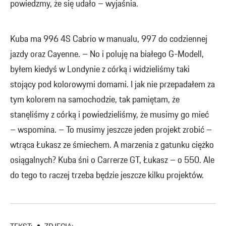
powiedzmy, że się udało – wyjaśnia.
Kuba ma 996 4S Cabrio w manualu, 997 do codziennej
jazdy oraz Cayenne. – No i poluję na białego G-Modell,
byłem kiedyś w Londynie z córką i widzieliśmy taki
stojący pod kolorowymi domami. I jak nie przepadałem za
tym kolorem na samochodzie, tak pamiętam, że
stanęliśmy z córką i powiedzieliśmy, że musimy go mieć
– wspomina. – To musimy jeszcze jeden projekt zrobić –
wtrąca Łukasz ze śmiechem. A marzenia z gatunku ciężko
osiągalnych? Kuba śni o Carrerze GT, Łukasz – o 550. Ale
do tego to raczej trzeba będzie jeszcze kilku projektów.