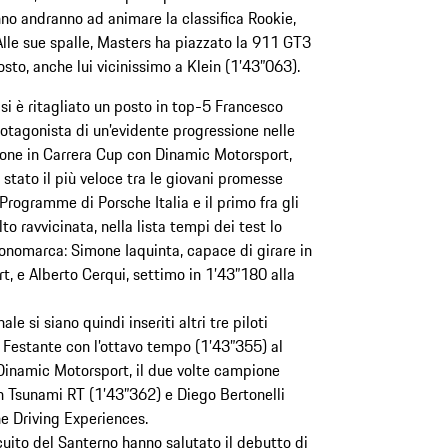
nno andranno ad animare la classifica Rookie,
 Alle sue spalle, Masters ha piazzato la 911 GT3
sto, anche lui vicinissimo a Klein (1’43”063).
si è ritagliato un posto in top-5 Francesco
rotagonista di un’evidente progressione nelle
gione in Carrera Cup con Dinamic Motorsport,
 stato il più veloce tra le giovani promesse
Programme di Porsche Italia e il primo fra gli
o ravvicinata, nella lista tempi dei test lo
nomarca: Simone Iaquinta, capace di girare in
, e Alberto Cerqui, settimo in 1’43”180 alla
ale si siano quindi inseriti altri tre piloti
do Festante con l’ottavo tempo (1’43”355) al
Dinamic Motorsport, il due volte campione
n Tsunami RT (1’43”362) e Diego Bertonelli
e Driving Experiences.
cuito del Santerno hanno salutato il debutto di