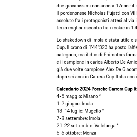
due giovanissimi non ancora 17enni: il 
il pordenonese Nicholas Pujatti con Vill
assoluto fra i protagonisti attesi al via
terzo miglior riscontro fra i rookie in 1’
Lo shakedown di Imola è stata utile e s
Cup. Il crono di 1’44”323 ha posto l’alfi
categoria, ma il duo di Ebimotors for
e il campione in carica Alberto De Amic
già due volte campione Alex De Giacomi
dopo sei anni in Carrera Cup Italia con 
Calendario 2024 Porsche Carrera Cup It
4-5 maggio: Misano *
1-2 giugno: Imola
13-14 luglio: Mugello *
7-8 settembre: Imola
21-22 settembre: Vallelunga *
5-6 ottobre: Monza