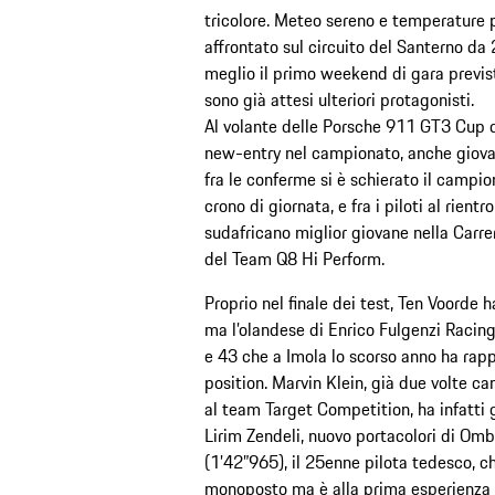
tricolore. Meteo sereno e temperature p
affrontato sul circuito del Santerno da
meglio il primo weekend di gara previs
sono già attesi ulteriori protagonisti.
Al volante delle Porsche 911 GT3 Cup d
new-entry nel campionato, anche giovan
fra le conferme si è schierato il campio
crono di giornata, e fra i piloti al rient
sudafricano miglior giovane nella Carrer
del Team Q8 Hi Perform.
Proprio nel finale dei test, Ten Voorde h
ma l’olandese di Enrico Fulgenzi Racing 
e 43 che a Imola lo scorso anno ha rappr
position. Marvin Klein, già due volte c
al team Target Competition, ha infatti 
Lirim Zendeli, nuovo portacolori di Ombr
(1’42”965), il 25enne pilota tedesco, ch
monoposto ma è alla prima esperienza in G