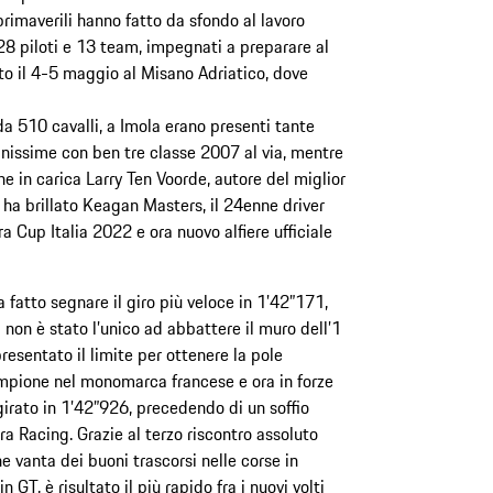
rimaverili hanno fatto da sfondo al lavoro
 28 piloti e 13 team, impegnati a preparare al
to il 4-5 maggio al Misano Adriatico, dove
a 510 cavalli, a Imola erano presenti tante
issime con ben tre classe 2007 al via, mentre
ne in carica Larry Ten Voorde, autore del miglior
ro ha brillato Keagan Masters, il 24enne driver
a Cup Italia 2022 e ora nuovo alfiere ufficiale
a fatto segnare il giro più veloce in 1’42”171,
non è stato l’unico ad abbattere il muro dell’1
esentato il limite per ottenere la pole
ampione nel monomarca francese e ora in forze
girato in 1’42”926, precedendo di un soffio
a Racing. Grazie al terzo riscontro assoluto
e vanta dei buoni trascorsi nelle corse in
T, è risultato il più rapido fra i nuovi volti