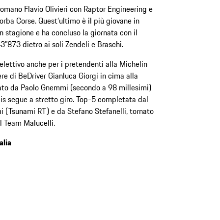
romano Flavio Olivieri con Raptor Engineering e
orba Corse. Quest’ultimo è il più giovane in
 in stagione e ha concluso la giornata con il
43”873 dietro ai soli Zendeli e Braschi.
elettivo anche per i pretendenti alla Michelin
ere di BeDriver Gianluca Giorgi in cima alla
mato da Paolo Gnemmi (secondo a 98 millesimi)
is segue a stretto giro. Top-5 completata dal
 (Tsunami RT) e da Stefano Stefanelli, tornato
il Team Malucelli.
alia