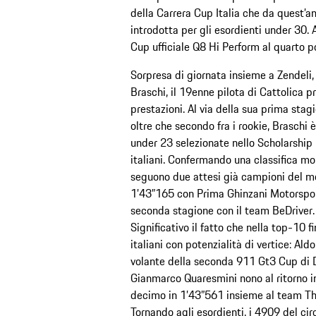
della Carrera Cup Italia che da quest’a
introdotta per gli esordienti under 30.
Cup ufficiale Q8 Hi Perform al quarto po
Sorpresa di giornata insieme a Zendeli, 
Braschi, il 19enne pilota di Cattolica p
prestazioni. Al via della sua prima sta
oltre che secondo fra i rookie, Braschi è
under 23 selezionate nello Scholarship 
italiani. Confermando una classifica molt
seguono due attesi già campioni del mo
1’43”165 con Prima Ghinzani Motorsport
seconda stagione con il team BeDriver.
Significativo il fatto che nella top-10 fin
italiani con potenzialità di vertice: Al
volante della seconda 911 Gt3 Cup di 
Gianmarco Quaresmini nono al ritorno i
decimo in 1’43”561 insieme al team Th
Tornando agli esordienti, i 4909 del cir