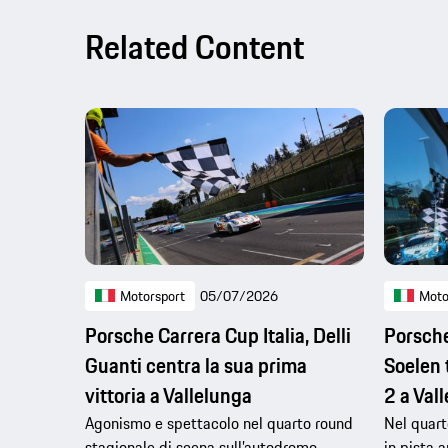
Related Content
Motorsport
05/07/2026
Moto
Porsche Carrera Cup Italia, Delli
Porsche
Guanti centra la sua prima
Soelen 
vittoria a Vallelunga
2 a Val
Agonismo e spettacolo nel quarto round
Nel quart
stagionale di scena sull’autodromo
in pista 