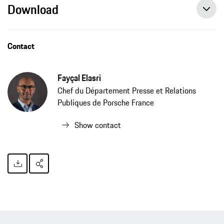
Download
Dr. Jens Puttfarcken devient Président de Porsche France SAS
Contact
Fayçal Elasri
Chef du Département Presse et Relations
Publiques de Porsche France
Show contact