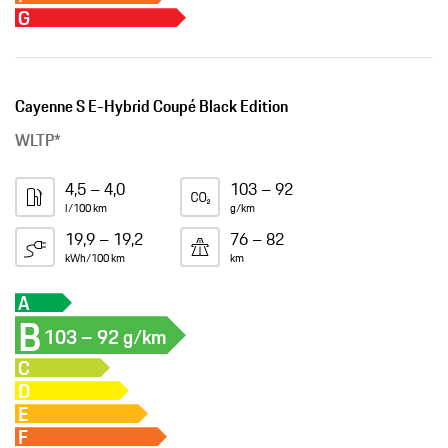
G
Cayenne S E-Hybrid Coupé Black Edition
WLTP*
4,5 – 4,0
103 – 92
l/100 km
g/km
19,9 – 19,2
76 – 82
kWh/100 km
km
A
B
103 – 92 g/km
C
D
E
F