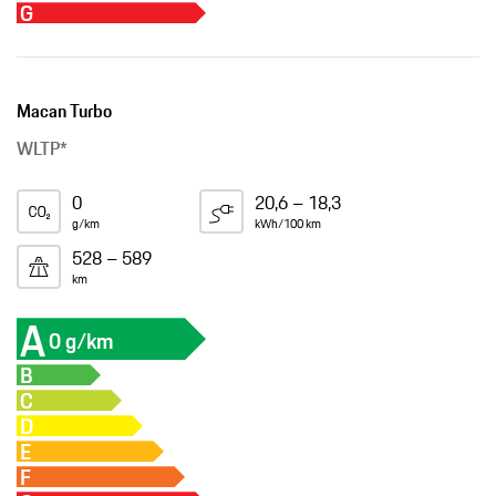
G
Macan Turbo
WLTP*
0
20,6 – 18,3
g/km
kWh/100 km
528 – 589
km
A
0 g/km
B
C
D
E
F