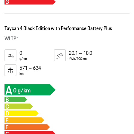
G
Taycan 4 Black Edition with Performance Battery Plus
WLTP*
0
20,1 – 18,0
g/km
kWh/100 km
571 – 634
km
A
0 g/km
B
C
D
E
F