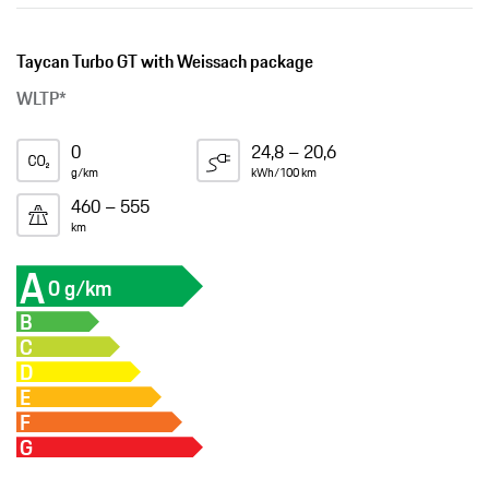
Taycan Turbo GT with Weissach package
WLTP*
0
24,8 – 20,6
g/km
kWh/100 km
460 – 555
km
A
0 g/km
B
C
D
E
F
G