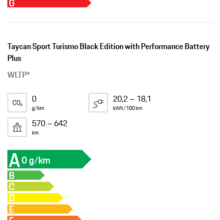
G
Taycan Sport Turismo Black Edition with Performance Battery
Plus
WLTP*
0
20,2 – 18,1
g/km
kWh/100 km
570 – 642
km
A
0 g/km
B
C
D
E