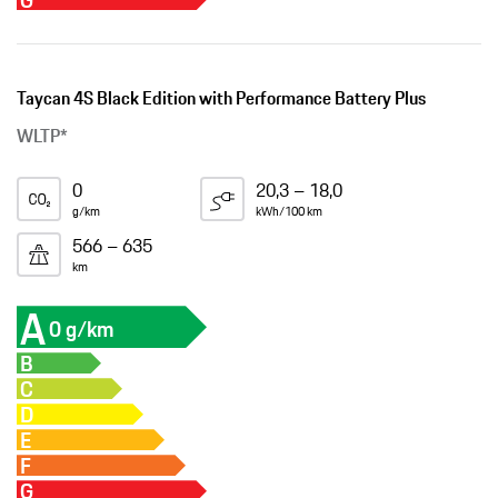
G
Taycan 4S Black Edition with Performance Battery Plus
WLTP*
0
20,3 – 18,0
g/km
kWh/100 km
566 – 635
km
A
0 g/km
B
C
D
E
F
G