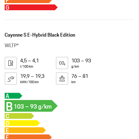
F
G
Cayenne S E-Hybrid Black Edition
WLTP*
4,5 – 4,1
103 – 93
l/100 km
g/km
19,9 – 19,3
76 – 81
kWh/100 km
km
A
B
103 – 93 g/km
C
D
E
F