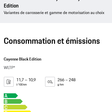
Edition
Variantes de carrosserie et gamme de motorisation au choix
Consommation et émissions
Cayenne Black Edition
WLTP*
11,7 – 10,9
266 – 248
l/100 km
g/km
A
B
C