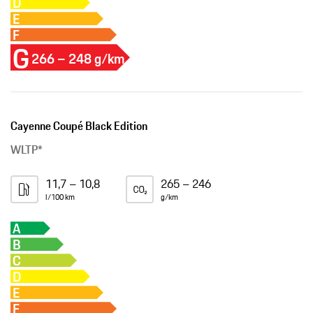
D
E
F
G
266 – 248 g/km
Cayenne Coupé Black Edition
WLTP*
11,7 – 10,8
265 – 246
l/100 km
g/km
A
B
C
D
E
F