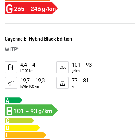
G
265 – 246 g/km
Cayenne E-Hybrid Black Edition
WLTP*
4,4 – 4,1
101 – 93
l/100 km
g/km
19,7 – 19,3
77 – 81
kWh/100 km
km
A
B
101 – 93 g/km
C
D
E