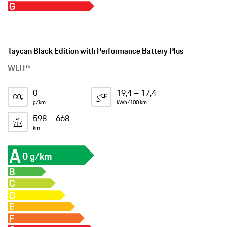
G
Taycan Black Edition with Performance Battery Plus
WLTP*
0
19,4 – 17,4
g/km
kWh/100 km
598 – 668
km
A
0 g/km
B
C
D
E
F