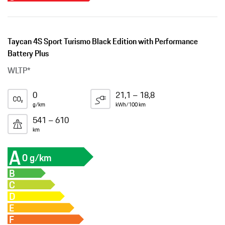
Taycan 4S Sport Turismo Black Edition with Performance
Battery Plus
WLTP*
0
21,1 – 18,8
g/km
kWh/100 km
541 – 610
km
A
0 g/km
B
C
D
E
F