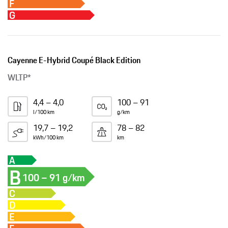
F
G
Cayenne E-Hybrid Coupé Black Edition
WLTP*
4,4 – 4,0
100 – 91
l/100 km
g/km
19,7 – 19,2
78 – 82
kWh/100 km
km
A
B
100 – 91 g/km
C
D
E