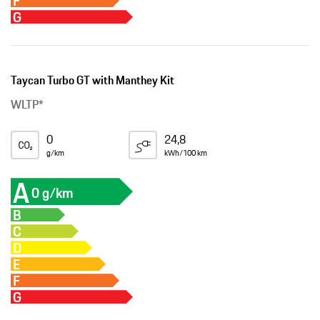
F
G
Taycan Turbo GT with Manthey Kit
WLTP*
0
24,8
g/km
kWh/100 km
A
0 g/km
B
C
D
E
F
G