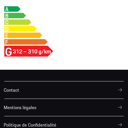
A
B
C
D
E
F
G
312 – 310 g/km
Contact
Mentions légales
Politique de Confidentialité