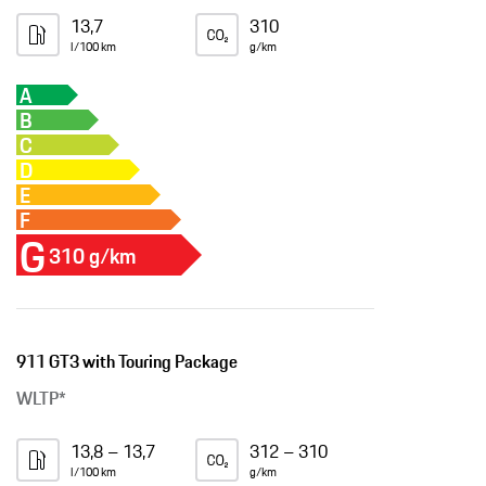
13,7
310
l/100 km
g/km
A
B
C
D
E
F
G
310 g/km
911 GT3 with Touring Package
WLTP*
13,8 – 13,7
312 – 310
l/100 km
g/km