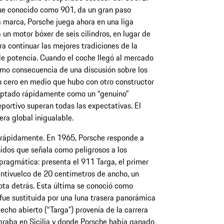
fue conocido como 901, da un gran paso
la marca, Porsche juega ahora en una liga
 un motor bóxer de seis cilindros, en lugar de
ra continuar las mejores tradiciones de la
e potencia. Cuando el coche llegó al mercado
omo consecuencia de una discusión sobre los
 cero en medio que hubo con otro constructor
ceptado rápidamente como un “genuino”
portivo superan todas las expectativas. El
ra global inigualable.
 rápidamente. En 1965, Porsche responde a
idos que señala como peligrosos a los
pragmática: presenta el 911 Targa, el primer
 antivuelco de 20 centímetros de ancho, un
ta detrás. Esta última se conoció como
ue sustituida por una luna trasera panorámica
echo abierto (“Targa”) provenía de la carrera
ebraba en Sicilia y donde Porsche había ganado