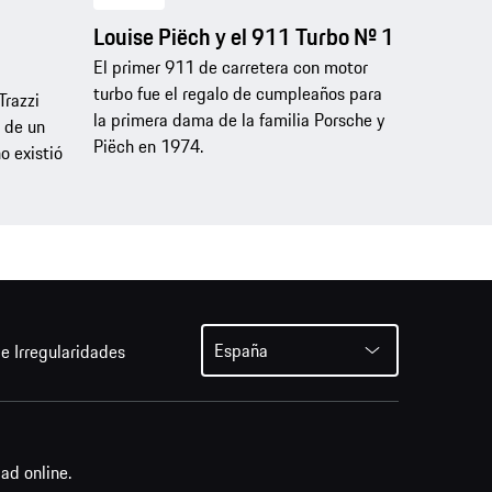
Louise Piëch y el 911 Turbo Nº 1
El primer 911 de carretera con motor
turbo fue el regalo de cumpleaños para
Trazzi
la primera dama de la familia Porsche y
r de un
Piëch en 1974.
o existió
España
e Irregularidades
ad online.