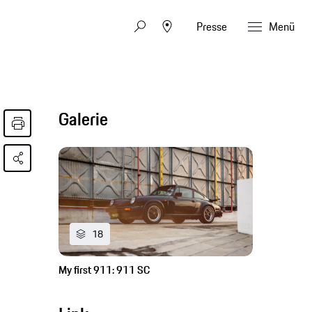
Presse
Menü
Galerie
18
My first 911: 911 SC