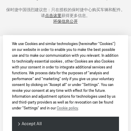
保时捷中国强烈建议您：只在授权的保时捷中心购买车辆和配件。
请
点击这里
获得更多信息。
环保信息公开
We use Cookies and similar technologies (hereinafter "Cookies")
on our website in order to enable you to make the best possible
use and to make our communication with you relevant. In addition
to technically essential cookies , other Cookies are also Cookies
with your consent in order to integrate additional services and
functions. We process data for the purposes of "analysis and
performance" and "marketing" only if you give us your voluntary
consent by clicking on "Accept all" or under "Settings". You can
revoke your consent at any time with effect for the future.
Information and adjustment options for technologies used by us
and third-party providers as well as for revocation can be found
under "Settings" and in our
Cookie policy
.
Accept All