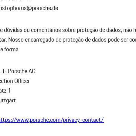
hristophorus@porsche.de
e dúvidas ou comentários sobre proteção de dados, não 
tar. Nosso encarregado de proteção de dados pode ser c
te forma:
c. F. Porsche AG
ction Officer
atz 1
ttgart
https://www.porsche.com/privacy-contact/