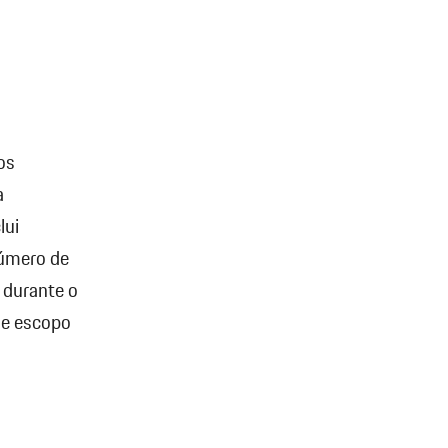
os
a
lui
número de
 durante o
m e escopo