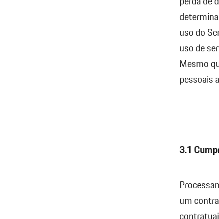
perda de d
determinad
uso do Ser
uso de ser
Mesmo que 
pessoais 
3.1 Cumpr
Processam
um contra
contratua