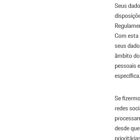
Seus dado
disposiçõe
Regulamen
Com esta 
seus dados
âmbito do
pessoais e
específica
Se fizermo
redes soci
processam
desde que 
prioritári