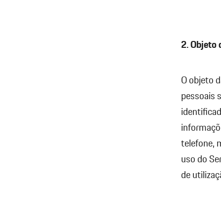
2. Objeto
O objeto 
pessoais s
identifica
informaçõ
telefone,
uso do Ser
de utiliza