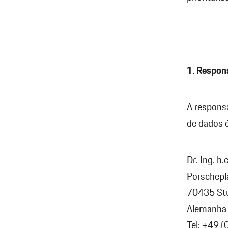
1. Respon
A respons
de dados é
Dr. Ing. h.
Porschepl
70435 Stu
Alemanha
Tel: +49 