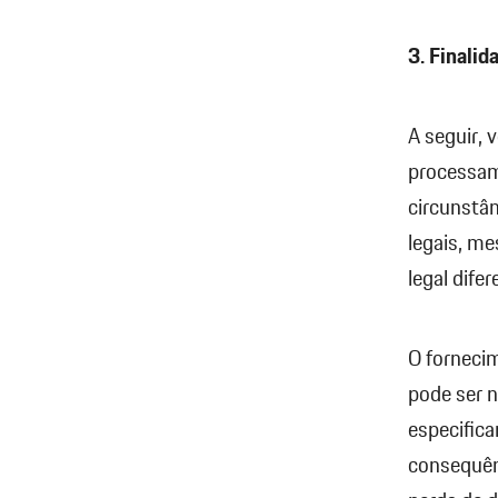
3. Finali
A seguir, 
processam
circunstâ
legais, me
legal dife
O fornecim
pode ser 
especifica
consequênc