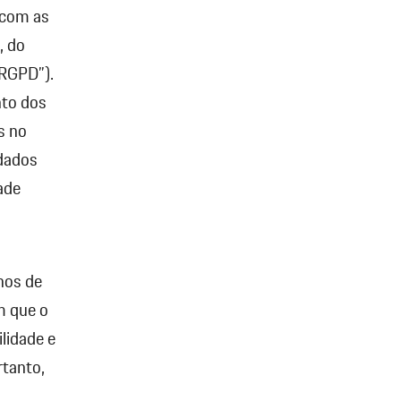
 com as
, do
“RGPD”).
nto dos
s no
 dados
ade
rnos de
m que o
lidade e
rtanto,