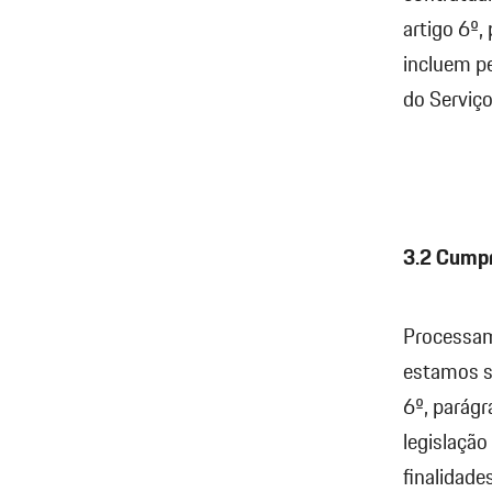
artigo 6º,
incluem pe
do Serviço
3.2 Cumpr
Processam
estamos s
6º, parágr
legislação
finalidade