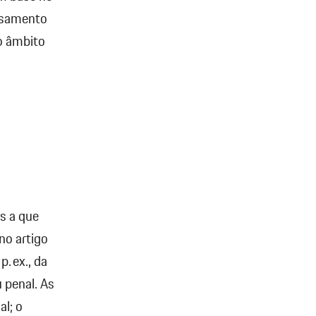
essamento
o âmbito
s a que
no artigo
. ex., da
u penal. As
l; o