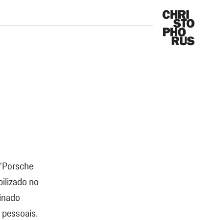
 “Porsche
ilizado no
inado
 pessoais.