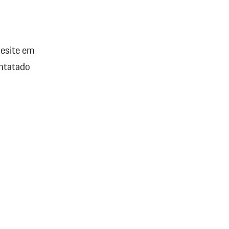
hesite em
ontatado