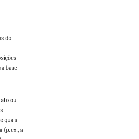
is do
osições
ma base
rato ou
os
e quais
(p. ex., a