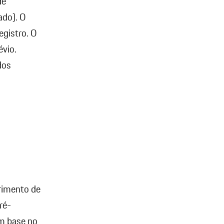
de
ado). O
egistro. O
évio.
dos
rimento de
ré-
om base no