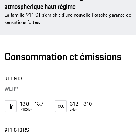
atmosphérique haut régime
La famille 911 GT s'enrichit d'une nouvelle Porsche garante de
sensations fortes.
Consommation et émissions
911 GT3
WLTP*
13,8 – 13,7
312 – 310
l/100 km
g/km
911 GT3 RS