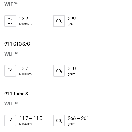
WLTP*
13,2
299
l/100 km
g/km
911 GT3 S/C
WLTP*
13,7
310
l/100 km
g/km
911 Turbo S
WLTP*
11,7 – 11,5
266 – 261
l/100 km
g/km