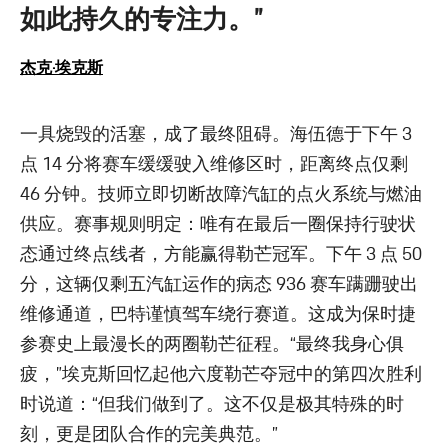
如此持久的专注力。”
杰克·埃克斯
一具烧毁的活塞，成了最终阻碍。海伍德于下午 3
点 14 分将赛车缓缓驶入维修区时，距离终点仅剩
46 分钟。技师立即切断故障汽缸的点火系统与燃油
供应。赛事规则明定：唯有在最后一圈保持行驶状
态通过终点线者，方能赢得勒芒冠军。下午 3 点 50
分，这辆仅剩五汽缸运作的病态 936 赛车蹒跚驶出
维修通道，巴特谨慎驾车绕行赛道。这成为保时捷
参赛史上最漫长的两圈勒芒征程。“最终我身心俱
疲，”埃克斯回忆起他六度勒芒夺冠中的第四次胜利
时说道：“但我们做到了。这不仅是极其特殊的时
刻，更是团队合作的完美典范。”