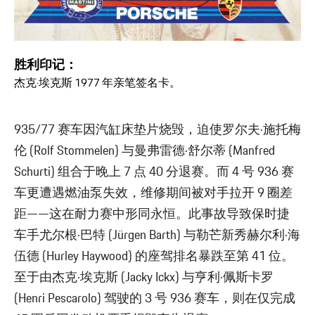
胜利印记：
杰克·埃克斯 1977 年亲笔签名卡。
935/77 赛车因汽缸床垫片烧毁，迫使罗尔夫·施托梅
伦 (Rolf Stommelen) 与曼弗雷德·舒尔蒂 (Manfred
Schurti) 组合于晚上 7 点 40 分退赛。而 4 号 936 赛
车更遭遇燃油泵失效，维修期间被对手拉开 9 圈差
距——这在耐力赛中形同永恒。此事故导致保时捷
车手尤尔根·巴特 (Jürgen Barth) 与勒芒新秀赫尔利·海
伍德 (Hurley Haywood) 的座驾排名暴跌至第 41 位。
至于由杰克·埃克斯 (Jacky Ickx) 与亨利·佩斯卡罗
(Henri Pescarolo) 驾驶的 3 号 936 赛车，则在仅完成