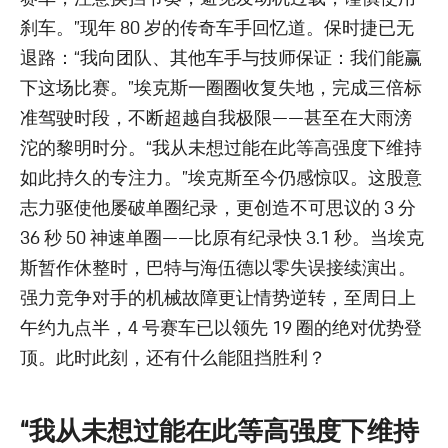
刹车。”现年 80 岁的传奇车手回忆道。保时捷已无
退路：“我向团队、其他车手与技师保证：我们能赢
下这场比赛。”埃克斯一圈圈收复失地，完成三倍标
准驾驶时段，不断超越自我极限——甚至在大雨滂
沱的黎明时分。“我从未想过能在此等高强度下维持
如此持久的专注力。”埃克斯至今仍感惊叹。这股意
志力驱使他屡破单圈纪录，更创造不可思议的 3 分
36 秒 50 神速单圈——比原有纪录快 3.1 秒。当埃克
斯暂作休整时，巴特与海伍德以零失误接续演出。
强力竞争对手的机械故障更让情势逆转，至周日上
午约九点半，4 号赛车已以领先 19 圈的绝对优势登
顶。此时此刻，还有什么能阻挡胜利？
“我从未想过能在此等高强度下维持