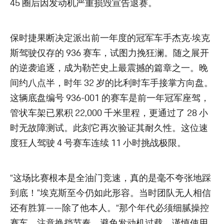
45 圈后因发动机严重损毁宣告退赛。
保时捷果断决定派出前一年度的冠军车手杰克·埃克
斯驾驶仅存的 936 赛车，试图力挽狂澜。随之展开
的逆袭追逐，成为勒芒史上最震撼的篇章之一。晚
间约八点半，时年 32 岁的比利时车手接掌方向盘。
这辆底盘编号 936-001 的赛车是前一年冠军座驾，
管状车架已累积 22,000 千米里程，更通过了 28 小
时无故障测试。此刻它再次验证其耐久性。这位速
度狂人驾驶 4 号赛车连续 11 小时挑战极限。
“这场比赛根本是全油门竞速，真的是毫不夸张地踩
到底！”埃克斯至今仍如此形容。当时团队无人相信
还有胜算——除了他本人。“那个年代必须细腻操控
赛车，注意换挡节奏，避免发动机过载，谨慎使用