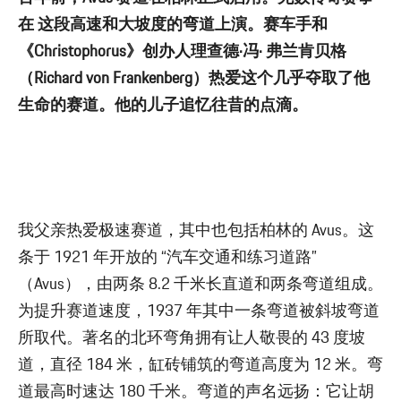
在 这段高速和大坡度的弯道上演。赛车手和
《Christophorus》创办人理查德·冯· 弗兰肯贝格
（Richard von Frankenberg）热爱这个几乎夺取了他
生命的赛道。他的儿子追忆往昔的点滴。
我父亲热爱极速赛道，其中也包括柏林的 Avus。这
条于 1921 年开放的 “汽车交通和练习道路”
（Avus），由两条 8.2 千米长直道和两条弯道组成。
为提升赛道速度，1937 年其中一条弯道被斜坡弯道
所取代。著名的北环弯角拥有让人敬畏的 43 度坡
道，直径 184 米，缸砖铺筑的弯道高度为 12 米。弯
道最高时速达 180 千米。弯道的声名远扬：它让胡