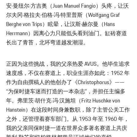
安·曼纽尔·方吉奥（Juan Manuel Fangio）头疼，让沃
尔夫冈·格拉夫·伯格·冯·特里普斯（Wolfgang Graf
Berghe von Trips）眩晕，让汉斯·赫尔曼（Hans
Herrmann）因离心力只能低头看到油门。缸砖赛道
长出了青苔，北环弯道越发潮湿。
正因为这些挑战，我的父亲热爱 AVUS。他毕生追求
速度感，不仅在赛道上，职业生涯亦如此：1952 年
作为自由撰稿人的他创办了《Christophorus》——
“为保时捷车迷而打造的一本杂志”，并担任主编多
年。弗里茨·胡什克·冯·汉施坦（Fritz Huschke von
Hanstein）在这段时间身兼数职，除了主管公关工作
之外，还管理着赛车部门。从 1953 年至 1960 年，
我的父亲同保时捷一道在世界众多著名赛道上共庆