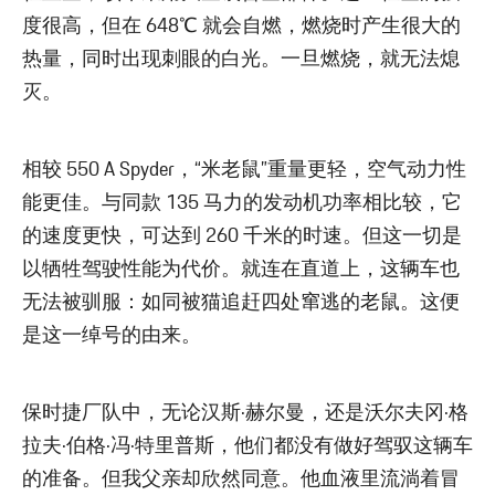
度很高，但在 648℃ 就会自燃，燃烧时产生很大的
热量，同时出现刺眼的白光。一旦燃烧，就无法熄
灭。
相较 550 A Spyder，“米老鼠”重量更轻，空气动力性
能更佳。与同款 135 马力的发动机功率相比较，它
的速度更快，可达到 260 千米的时速。但这一切是
以牺牲驾驶性能为代价。就连在直道上，这辆车也
无法被驯服：如同被猫追赶四处窜逃的老鼠。这便
是这一绰号的由来。
保时捷厂队中，无论汉斯·赫尔曼，还是沃尔夫冈·格
拉夫·伯格·冯·特里普斯，他们都没有做好驾驭这辆车
的准备。但我父亲却欣然同意。他血液里流淌着冒