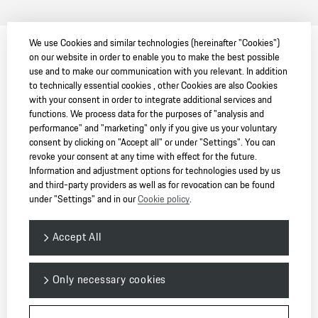
We use Cookies and similar technologies (hereinafter "Cookies")
on our website in order to enable you to make the best possible
use and to make our communication with you relevant. In addition
to technically essential cookies , other Cookies are also Cookies
with your consent in order to integrate additional services and
functions. We process data for the purposes of "analysis and
performance" and "marketing" only if you give us your voluntary
consent by clicking on "Accept all" or under "Settings". You can
revoke your consent at any time with effect for the future.
Information and adjustment options for technologies used by us
and third-party providers as well as for revocation can be found
under "Settings" and in our
Cookie policy
.
Accept All
Only necessary cookies