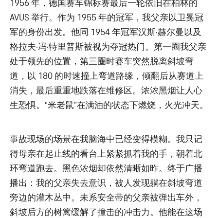
1956 年，德国赛车锦标赛最后一轮依旧在柏林的
AVUS 举行。作为 1955 年的冠军，我父亲以卫冕冠
军的身份出发。他同 1954 年冠军汉斯·赫尔曼以及
格拉夫·冯·特里普斯被视为夺冠热门。第一圈我父亲
处于领先的位置，第三圈时赛车突然脱离斜坡弯
道，以 180 的时速撞上弯道路缘，倾翻后从赛道上
消失，最后重重地跌落在维修区。浓浓黑烟让人心
生恐惧。“米老鼠”在满油的状态下燃烧，火光冲天。
事故现场的场景在我脑海中已经变得模糊。我只记
得母亲在起止线的看台上紧紧抓着我的手，朝着北
环弯道跑去。黑色浓烟却依然清晰如昨。终于广播
播出：我的父亲失去意识，被人发现躺在斜坡弯道
旁边的灌木丛中。未系安全带的父亲被弹出车外，
斜坡后方的树篱缓解了撞击的冲击力。他能在这场