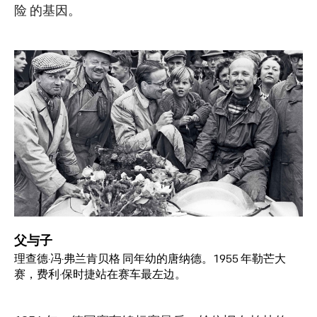
险 的基因。
父与子
理查德·冯·弗兰肯贝格 同年幼的唐纳德。1955 年勒芒大
赛，费利·保时捷站在赛车最左边。