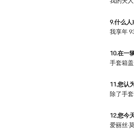
我的夫人
9.什么
我享年 
10.在一
手套箱盖
11.您
除了手套
12.您
爱丽丝·莫顿