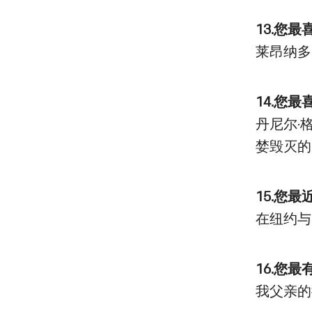
13.您
莱昂纳多·
14.您
丹尼尔·格
婪毁灭的（Da
15.您
在纽约与弗
16.您
我父亲的