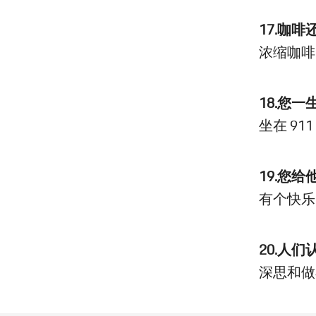
17.咖
浓缩咖啡
18.您一
坐在 9
19.您
有个快乐
20.人
深思和做