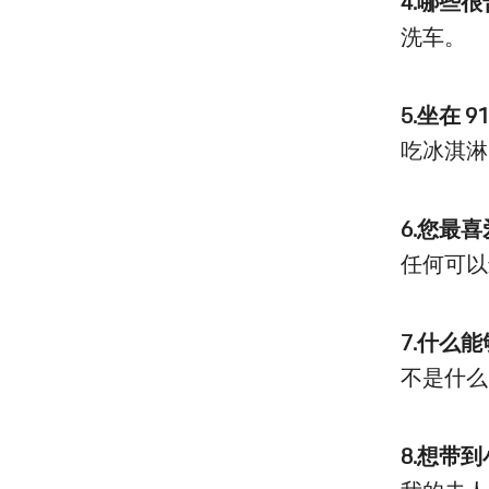
4.哪些
洗车。
5.坐在
吃冰淇淋
6.您最
任何可以
7.什么
不是什么
8.想带