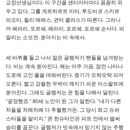
교장선생님이다. 이 구간을 센티미터마다 꼼꼼히 외
우고 있다. 그를 게르하르트 미터, 루도비코 스카르
피오티, 윌리 매레스, 귄터 클라스가 따른다. 그러니
까 페라리, 포르쉐, 페라리, 포르쉐, 포르쉐 순서다. 피
말리는 소모전. 쏟아지는 비 속에서.
세 바퀴를 돌고 나서 젊은 글렘저가 핸들을 넘겨받는
다. 비는 계속 쏟아진다. 해는 아주 가끔, 잠깐 나타나
도로에 고인 물을 데워버린다. 증기가 모락모락 피어
오른다. 짧고 강렬한 우박이 깨지기 쉬운 아스팔트에
쏟아진다. 그래도 글렘저는 온 힘을 다해서 달린다.
“굉장했죠.” 80세 노인이 된 그가 말한다. “내가 다른
차들을 차례차례 다 추월했거든. 그 당시 최고 슈퍼
스타들을 말이지.” 폰 한슈타인은 피트 안에서 벌써
승리를 꿈꾼다. 글렘저가 빗속에서 믿기지 않는 주행