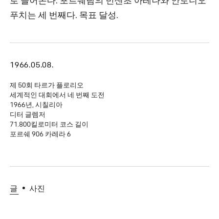
로 들어온다. 포르쉐팀의 빈센초 아레나와 안토니오
푸치는 세 번째다. 목표 달성.
1966.05.08.
제 50회 타르가 플로리오
세계적인 대회에서 네 번째 도전
1966년, 시칠리아
디터 글렘저
71.800킬로미터 코스 길이
포르쉐 906 카레라 6
글
사진