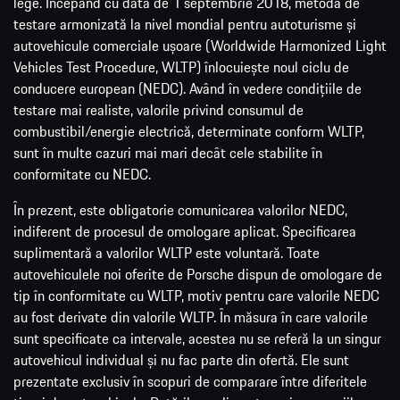
lege. Începând cu data de 1 septembrie 2018, metoda de
testare armonizată la nivel mondial pentru autoturisme și
autovehicule comerciale ușoare (Worldwide Harmonized Light
Vehicles Test Procedure, WLTP) înlocuiește noul ciclu de
conducere european (NEDC). Având în vedere condițiile de
testare mai realiste, valorile privind consumul de
combustibil/energie electrică, determinate conform WLTP,
sunt în multe cazuri mai mari decât cele stabilite în
conformitate cu NEDC.
În prezent, este obligatorie comunicarea valorilor NEDC,
indiferent de procesul de omologare aplicat. Specificarea
suplimentară a valorilor WLTP este voluntară. Toate
autovehiculele noi oferite de Porsche dispun de omologare de
tip în conformitate cu WLTP, motiv pentru care valorile NEDC
au fost derivate din valorile WLTP. În măsura în care valorile
sunt specificate ca intervale, acestea nu se referă la un singur
autovehicul individual și nu fac parte din ofertă. Ele sunt
prezentate exclusiv în scopuri de comparare între diferitele