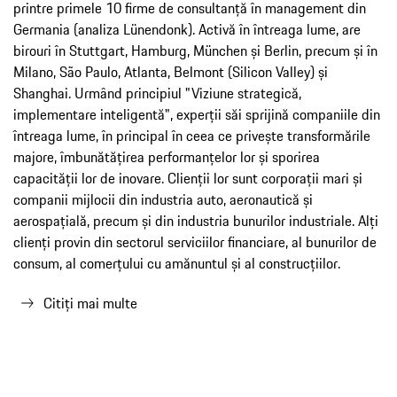
printre primele 10 firme de consultanță în management din
Germania (analiza Lünendonk). Activă în întreaga lume, are
birouri în Stuttgart, Hamburg, München și Berlin, precum și în
Milano, São Paulo, Atlanta, Belmont (Silicon Valley) și
Shanghai. Urmând principiul "Viziune strategică,
implementare inteligentă", experții săi sprijină companiile din
întreaga lume, în principal în ceea ce privește transformările
majore, îmbunătățirea performanțelor lor și sporirea
capacității lor de inovare. Clienții lor sunt corporații mari și
companii mijlocii din industria auto, aeronautică și
aerospațială, precum și din industria bunurilor industriale. Alți
clienți provin din sectorul serviciilor financiare, al bunurilor de
consum, al comerțului cu amănuntul și al construcțiilor.
Citiți mai multe