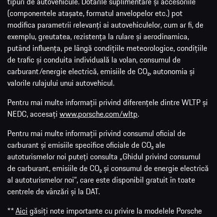
tipuri de autovehicule. Dotările suplimentare și accesoriile
(componentele atașate, formatul anvelopelor etc.) pot
modifica parametrii relevanți ai autovehiculelor, cum ar fi, de
exemplu, greutatea, rezistența la rulare și aerodinamica,
putând influența, pe lângă condițiile meteorologice, condițiile
de trafic și conduita individuală la volan, consumul de
carburant/energie electrică, emisiile de CO₂, autonomia și
valorile rulajului unui autovehicul.
Pentru mai multe informații privind diferențele dintre WLTP și
NEDC, accesați
www.porsche.com/wltp
.
Pentru mai multe informații privind consumul oficial de
carburant și emisiile specifice oficiale de CO₂ ale
autoturismelor noi puteți consulta „Ghidul privind consumul
de carburant, emisiile de CO₂ și consumul de energie electrică
al autoturismelor noi”, care este disponibil gratuit în toate
centrele de vânzări și la DAT.
**
Aici
găsiți note importante cu privire la modelele Porsche