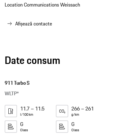
Location Communications Weissach
Afișează contacte
Date consum
911 Turbo S
WLTP*
11.7 – 11.5
266 – 261
l/100 km
g/km
G
G
Class
Class