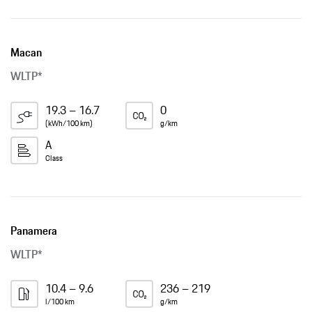
Macan
WLTP*
19.3 – 16.7
0
(kWh/100 km)
g/km
A
Class
Panamera
WLTP*
10.4 – 9.6
236 – 219
l/100 km
g/km