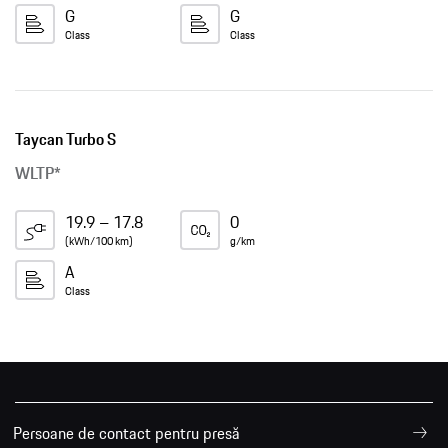
G
G
Class
Class
Taycan Turbo S
WLTP*
19.9 – 17.8
0
(kWh/100 km)
g/km
A
Class
Persoane de contact pentru presă