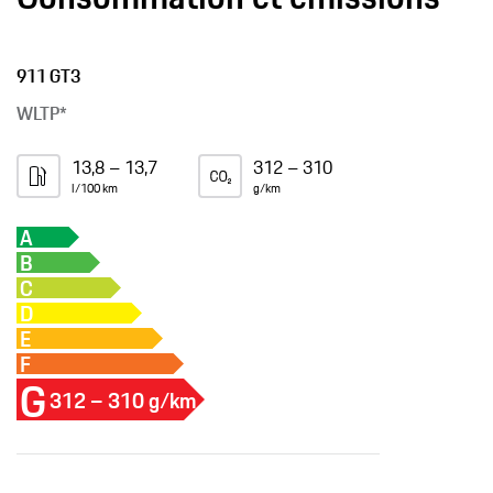
911 GT3
WLTP*
13,8 – 13,7
312 – 310
l/100 km
g/km
A
B
C
D
E
F
G
312 – 310 g/km