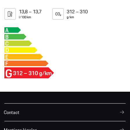
13,8 – 13,7
312 – 310
l/100 km
g/km
A
B
C
D
E
F
G
312 – 310 g/km
Contact
Mentions légales