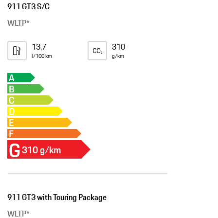
911 GT3 S/C
WLTP*
13,7
310
l/100 km
g/km
A
B
C
D
E
F
G
310 g/km
911 GT3 with Touring Package
WLTP*