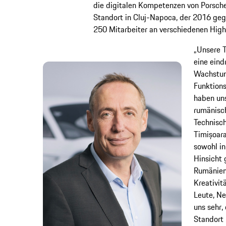
die digitalen Kompetenzen von Porsch
Standort in Cluj-Napoca, der 2016 ge
250 Mitarbeiter an verschiedenen High
„Unsere T
eine eind
Wachstum 
Funktions
haben uns
rumänisch
Technisch
Timișoara
sowohl in
Hinsicht 
Rumänien
Kreativit
Leute, Ne
uns sehr,
Standort 