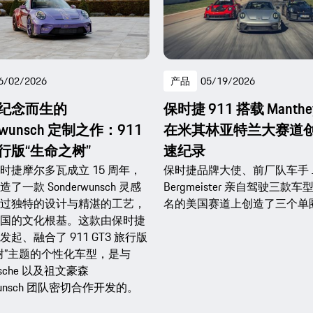
6/02/2026
产品
05/19/2026
纪念而生的
保时捷 911 搭载 Manth
rwunsch 定制之作：911
在米其林亚特兰大赛道
旅行版“生命之树”
速纪录
时捷摩尔多瓦成立 15 周年，
保时捷品牌大使、前厂队车手 Jo
了一款 Sonderwunsch 灵感
Bergmeister 亲自驾驶三款
过独特的设计与精湛的工艺，
名的美国赛道上创造了三个单
国的文化根基。这款由保时捷
起、融合了 911 GT3 旅行版
树”主题的个性化车型，是与
Porsche 以及祖文豪森
rwunsch 团队密切合作开发的。