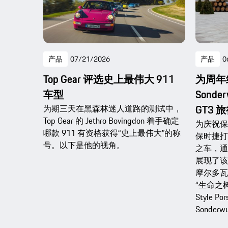
产品
07/21/2026
产品
0
Top Gear 评选史上最伟大 911
为周年
车型
Sonde
GT3 
为期三天在黑森林迷人道路的测试中，
Top Gear 的 Jethro Bovingdon 着手确定
为庆祝保
哪款 911 有资格获得“史上最伟大”的称
保时捷打造
号。以下是他的视角。
之车，通
展现了该
摩尔多瓦发
“生命之
Style 
Sonde