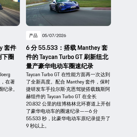
产品
05/07/2026
ey 套件
6 分 55.533：搭载 Manthey 套
创下圈
件的 Taycan Turbo GT 刷新纽北
量产豪华电动车圈速纪录
erg
Taycan Turbo GT 在性能方面再一次达到
车型，在著
了全新高度。配合 Manthey 套件，保时
圈纪录。
捷研发车手拉尔斯·克恩驾驶搭载魏斯阿
赫组件的 Taycan Turbo GT 在全长
20.832 公里的纽博格林北环赛道上开创
了豪华电动车的圈速纪录——6 分
55.533 秒，比豪华电动车原纪录提升了
9 秒以上。