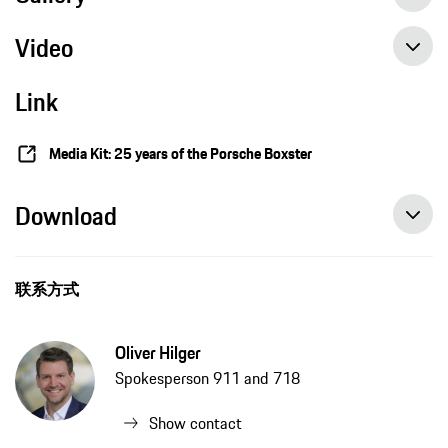
Video
The “Boxster” sports car concept: trendsetting design and clever detailed solutions
Link
Porsche Museum Heritage Talk with Grant Larson and Horst Marchart: Boxster 25 years
Media Kit: 25 years of the Porsche Boxster
Download
联系方式
Oliver Hilger
Spokesperson 911 and 718
Show contact