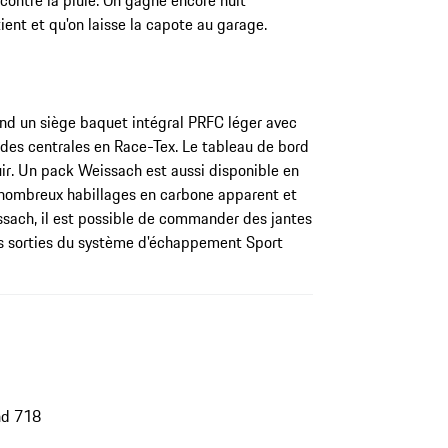
contre la pluie. On gagne encore huit
ent et qu'on laisse la capote au garage.
nd un siège baquet intégral PRFC léger avec
ndes centrales en Race-Tex. Le tableau de bord
uir. Un pack Weissach est aussi disponible en
 nombreux habillages en carbone apparent et
ssach, il est possible de commander des jantes
s sorties du système d'échappement Sport
nd 718