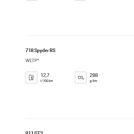
718 Spyder RS
WLTP*
12,7
288
l/100 km
g/km
911 GT3