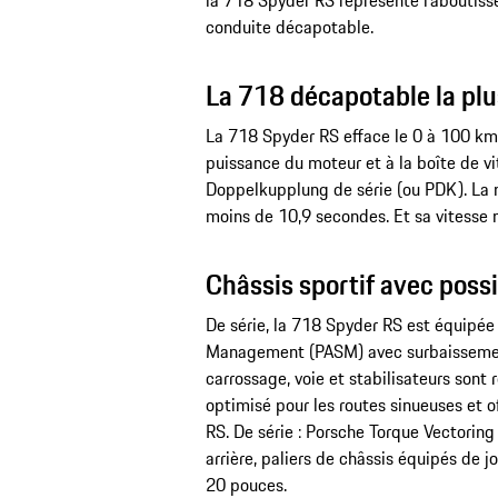
la 718 Spyder RS représente l’aboutisse
conduite décapotable.
La 718 décapotable la plus
La 718 Spyder RS efface le 0 à 100 km
puissance du moteur et à la boîte de 
Doppelkupplung de série (ou PDK). La 
moins de 10,9 secondes. Et sa vitesse 
Châssis sportif avec possi
De série, la 718 Spyder RS est équipée
Management (PASM) avec surbaissement
carrossage, voie et stabilisateurs sont 
optimisé pour les routes sinueuses et 
RS. De série : Porsche Torque Vectorin
arrière, paliers de châssis équipés de j
20 pouces.