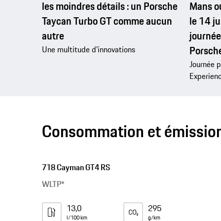
les moindres détails : un Porsche
Mans ou
Taycan Turbo GT comme aucun
le 14 ju
autre
journée
Porsch
Une multitude d’innovations
Journée p
Experien
Consommation et émissio
718 Cayman GT4 RS
WLTP*
13,0
295
l/100 km
g/km