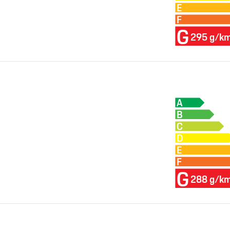
E
F
G
295 g/k
A
B
C
D
E
F
G
288 g/k