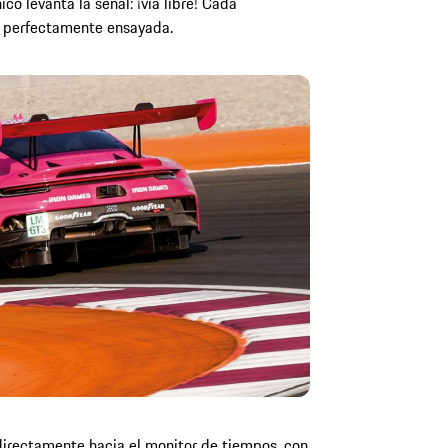
co levanta la señal: ¡vía libre! Cada
a perfectamente ensayada.
directamente hacia el monitor de tiempos, con