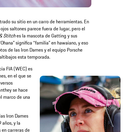
rado su sitio en un carro de herramientas. En
jos saltones parece fuera de lugar, pero el
 & Stitch
es la mascota de Gatting y sus
Ohana” significa “familia” en hawaiano, y eso
otos de las Iron Dames y el equipo Porsche
 altibajos esta temporada.
ia FIA (WEC) es
es, en el que se
iversos
nthey se hace
el marco de una
 las Iron Dames
 años, y la
 en carreras de