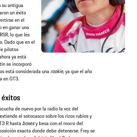
n su antigua
aron un éxito
rtirse en el
o en ganar una
RSR, lo que les
o. Dado que en el
e pilotos
ahora ya está
tin se incorporó
ños está considerada una
rookie
, ya que el año
a en GT3.
 éxitos
scucha de nuevo por la radio la voz del
xtiende el sotocasco sobre los rizos rubios y
GT3 R hasta
boxes
y besa con el morro del
 posición exacta donde debe detenerse. Frey se