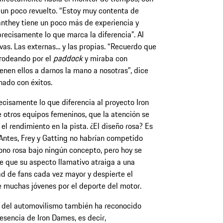
o, un poco revuelto. “Estoy muy contenta de
Manthey tiene un poco más de experiencia y
precisamente lo que marca la diferencia”. Al
s. Las externas... y las propias. “Recuerdo que
rodeando por el
paddock
y miraba con
ienen ellos a darnos la mano a nosotras”, dice
nado con éxitos.
ecisamente lo que diferencia al proyecto Iron
otros equipos femeninos, que la atención se
 el rendimiento en la pista. ¿El diseño rosa? Es
 Antes, Frey y Gatting no habrían competido
no rosa bajo ningún concepto, pero hoy se
e que su aspecto llamativo atraiga a una
 de fans cada vez mayor y despierte el
e muchas jóvenes por el deporte del motor.
 del automovilismo también ha reconocido
 esencia de Iron Dames, es decir,