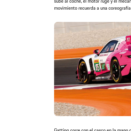
sube al coche, el motor ruge y el mecáni
movimiento recuerda a una coreografí
Gatting corre con el casco en la mano 