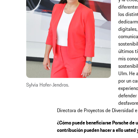
diferente
los distin
dedicarme
digitales
comunica
sostenibi
últimos t
mis conoc
sostenibi
Ulm. He a
por un ca
Sylvia Hofer-Jendros.
experienc
defender 
desfavore
Directora de Proyectos de Diversidad e
¿Cómo puede beneficiarse Porsche de u
contribución pueden hacer a ello usted 