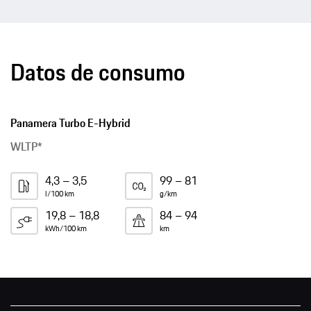
Datos de consumo
Panamera Turbo E-Hybrid
WLTP*
4,3 – 3,5
99 – 81
l/100 km
g/km
19,8 – 18,8
84 – 94
kWh/100 km
km