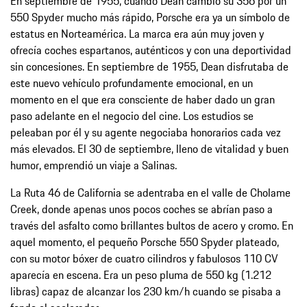
En septiembre de 1955, cuando Dean cambió su 356 por un
550 Spyder mucho más rápido, Porsche era ya un símbolo de
estatus en Norteamérica. La marca era aún muy joven y
ofrecía coches espartanos, auténticos y con una deportividad
sin concesiones. En septiembre de 1955, Dean disfrutaba de
este nuevo vehículo profundamente emocional, en un
momento en el que era consciente de haber dado un gran
paso adelante en el negocio del cine. Los estudios se
peleaban por él y su agente negociaba honorarios cada vez
más elevados. El 30 de septiembre, lleno de vitalidad y buen
humor, emprendió un viaje a Salinas.
La Ruta 46 de California se adentraba en el valle de Cholame
Creek, donde apenas unos pocos coches se abrían paso a
través del asfalto como brillantes bultos de acero y cromo. En
aquel momento, el pequeño Porsche 550 Spyder plateado,
con su motor bóxer de cuatro cilindros y fabulosos 110 CV
aparecía en escena. Era un peso pluma de 550 kg (1.212
libras) capaz de alcanzar los 230 km/h cuando se pisaba a